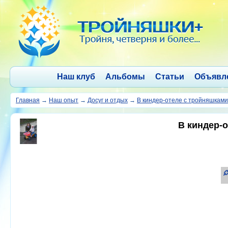
Наш клуб
Альбомы
Статьи
Объявл
Главная
→
Наш опыт
→
Досуг и отдых
→
В киндер-отеле с тройняшками
В киндер-