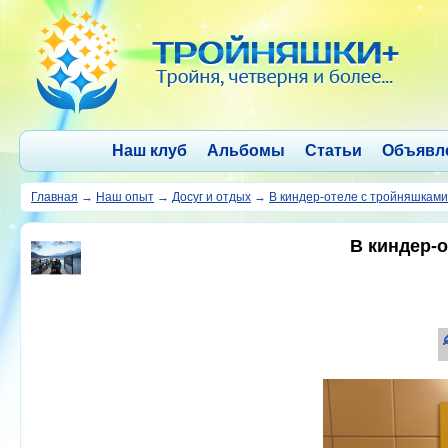
Наш клуб
Альбомы
Статьи
Объявл
Главная
→
Наш опыт
→
Досуг и отдых
→
В киндер-отеле с тройняшками
В киндер-