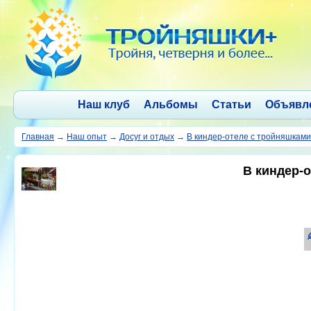
Наш клуб
Альбомы
Статьи
Объявл
Главная
→
Наш опыт
→
Досуг и отдых
→
В киндер-отеле с тройняшками
В киндер-