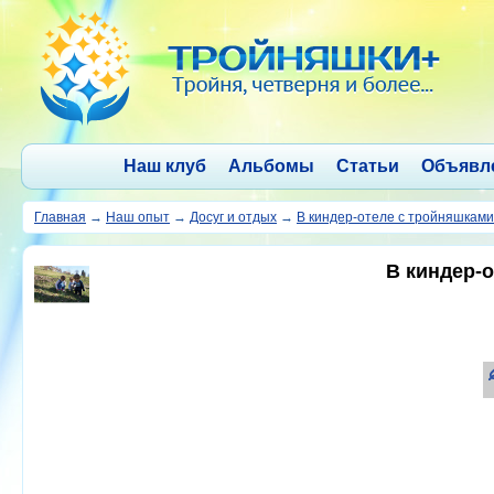
Наш клуб
Альбомы
Статьи
Объявл
Главная
→
Наш опыт
→
Досуг и отдых
→
В киндер-отеле с тройняшками
В киндер-