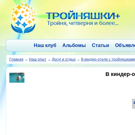
Наш клуб
Альбомы
Статьи
Объявл
Главная
→
Наш опыт
→
Досуг и отдых
→
В киндер-отеле с тройняшками
В киндер-