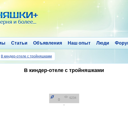
мы
Статьи
Объявления
Наш опыт
Люди
Фору
→
В киндер-отеле с тройняшками
В киндер-отеле с тройняшками
6234
0