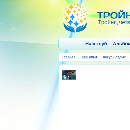
Наш клуб
Альбо
Главная
→
Наш опыт
→
Досуг и отдых