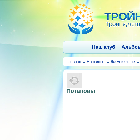
Наш клуб
Альбо
Главная
→
Наш опыт
→
Досуг и отдых
Потаповы