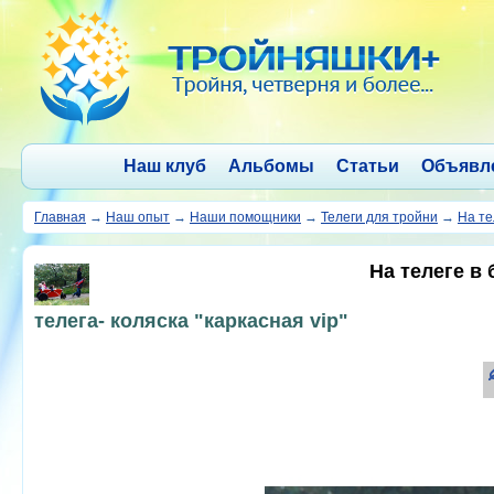
Наш клуб
Альбомы
Статьи
Объявл
Главная
→
Наш опыт
→
Наши помощники
→
Телеги для тройни
→
На те
На телеге в
телега- коляска "каркасная vip"