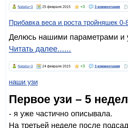
+3
Natalia+3
25 февраля 2015
3 комментария
Прибавка веса и роста тройняшек 0-
Делюсь нашими параметрами и 
Читать далее......
+3
Natalia+3
24 февраля 2015
3 комментария
наши узи
Первое узи – 5 неде
- я уже частично описывала.
На третьей неделе после подсад