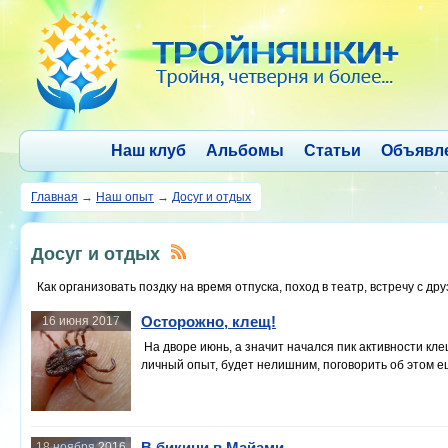
Наш клуб
Альбомы
Статьи
Объявл
Главная
→
Наш опыт
→
Досуг и отдых
Досуг и отдых
Как организовать поздку на время отпуска, поход в театр, встречу с др
Осторожно, клещ!
16 июня 2017
На дворе июнь, а значит начался пик активности клещ
личный опыт, будет нелишним, поговорить об этом е
В бикини в Майами
18 ноября 2016