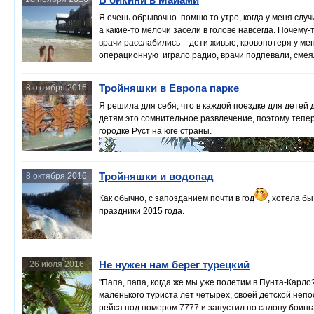
Я очень обрывочно помню то утро, когда у меня слу
а какие-то мелочи засели в голове навсегда. Почему
врачи расслабились – дети живые, кровопотеря у ме
операционную играло радио, врачи подпевали, смеялис
какой хороший сделали, будешь скоро щеголять в би
Тройняшки в Европа парке
8 октября 2016
Я решила для себя, что в каждой поездке для детей
детям это сомнительное развлечение, поэтому тепер
городке Руст на юге страны.
Тройняшки и водопад
8 октября 2016
Как обычно, с запозданием почти в го
д
, хотела б
праздники 2015 года.
Не нужен нам берег турецкий
26 июля 2016
"Папа, папа, когда же мы уже полетим в Пунта-Карло
маленького туриста лет четырех, своей детской не
рейса под номером 7777 и запустил по салону боинг