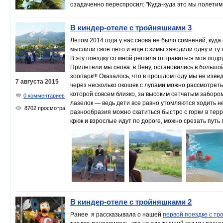
озадаченно переспросил: "Куда-куда это мы полетим
путай, вообще-то мы летим не в Пунта-Карло, а в Пу
наше путешествие в Доминикану, именно в тот момен
В киндер-отеле с тройняшками 3
словно выдохнула: да, мы снова летим путешествоват
Летом 2014 года у нас снова не было сомнений, куда
мыслили свое лето и еще с зимы заводили одну и ту
В эту поездку со мной решила отправиться моя подру
Прилетели мы снова
в Вену, остановились в большо
зоопарк!!! Оказалось, что в прошлом году мы не изв
7 августа 2015
через несколько окошек с лупами можно рассмотреть и
которой совсем близко, за высоким сетчатым заборо
0 комментариев
лазелок — ведь дети все равно утомляются ходить не
8702 просмотра
разнообразия можно скатиться быстро с горки в терр
крюк и взрослые идут по дороге, можно срезать пу
Поскольку был период празднования Хэллоуина, то в
видели по дороге в парк, был увешан надгробными п
просто не знали, что их ждет впереди.
В киндер-отеле с тройняшками 2
Ранее я рассказывала о нашей
первой поездке с тр