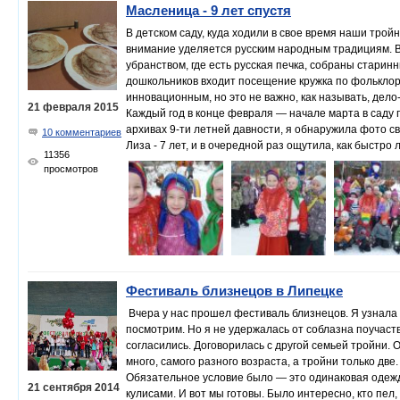
Масленица - 9 лет спустя
В детском саду, куда ходили в свое время наши тройн
внимание уделяется русским народным традициям. В
убранством, где есть русская печка, собраны стари
дошкольников входит посещение кружка по фольклор
инновационным, но это не важно, как называть, дело
21 февраля 2015
Каждый год в конце февраля — начале марта в саду 
архивах 9-ти летней давности, я обнаружила фото св
10 комментариев
Лиза - 7 лет, и в очередной раз ощутила, как быстро 
11356
просмотров
Фестиваль близнецов в Липецке
Вчера у нас прошел фестиваль близнецов. Я узнала 
посмотрим. Но я не удержалась от соблазна поучаство
согласились. Договорилась с другой семьей тройни.
много, самого разного возраста, а тройни только две
Обязательное условие было — это одинаковая одежд
21 сентября 2014
кулисами. И вот мы готовы. Было интересно, кто пел,