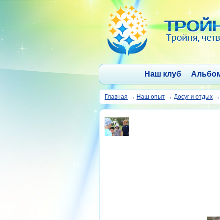
Наш клуб
Альбо
Главная
→
Наш опыт
→
Досуг и отдых