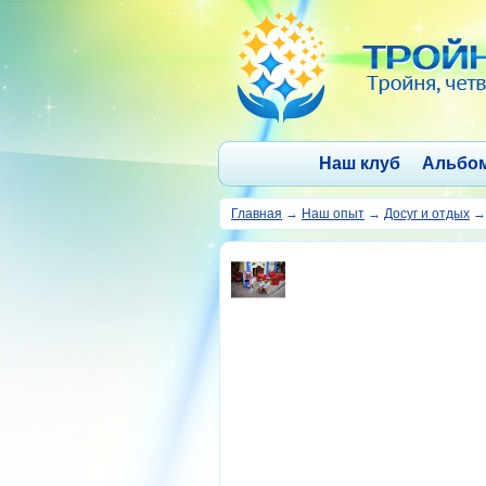
Наш клуб
Альбо
Главная
→
Наш опыт
→
Досуг и отдых