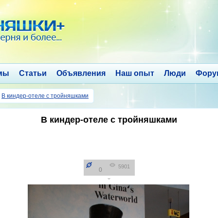
мы
Статьи
Объявления
Наш опыт
Люди
Фору
→
В киндер-отеле с тройняшками
В киндер-отеле с тройняшками
5901
0