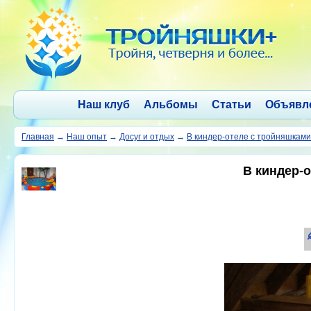
Наш клуб
Альбомы
Статьи
Объявл
Главная
→
Наш опыт
→
Досуг и отдых
→
В киндер-отеле с тройняшками
В киндер-