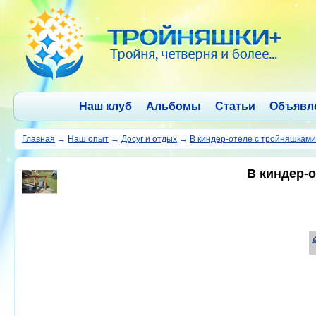
Наш клуб
Альбомы
Статьи
Объявл
Главная
→
Наш опыт
→
Досуг и отдых
→
В киндер-отеле с тройняшками
В киндер-