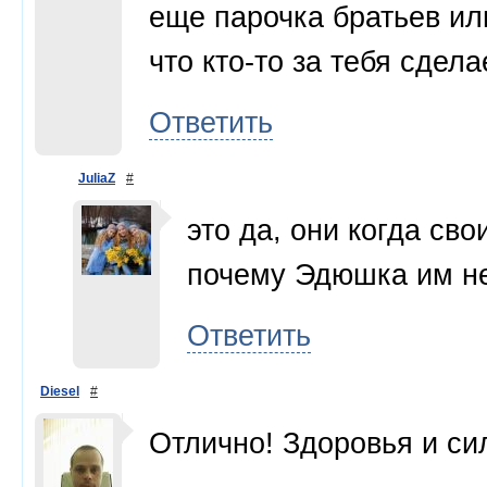
еще парочка братьев ил
что кто-то за тебя сдел
Ответить
JuliaZ
#
это да, они когда св
почему Эдюшка им н
Ответить
Diesel
#
Отлично! Здоровья и си