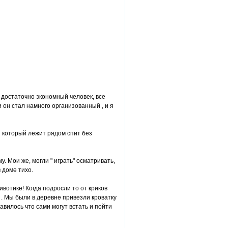
Я достаточно экономный человек, все
 он стал намного организованный , и я
й который лежит рядом спит без
. Мои же, могли " играть" осматривать,
в доме тихо.
ивотике! Когда подросли то от криков
6 . Мы были в деревне привезли кроватку
авилось что сами могут встать и пойти