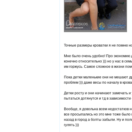
Точные размеры кроватки я не помню н
Мне было очень удобно! Про экономию де
конечно относительно ))) но у нас в се
им горжусь. Самое сложное в жизни пом
Пока детки маленькие они не мешают др
проблем ))) даже весы по началу в крова
Детки росту и они начинают замечать и 
пытаться дотянутся и тд в зависимости о
Вообще, я довольна всем недостатков не
все просыпались но это мне тоже было н
назад в город а болты забыли. Ну и пол
гулять )))