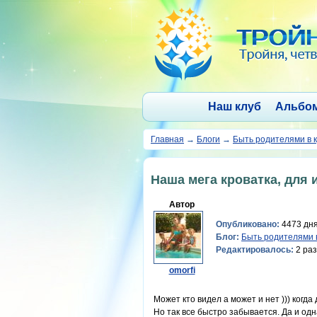
Наш клуб
Альбо
Главная
→
Блоги
→
Быть родителями в к
Наша мега кроватка, для 
Автор
Опубликовано:
4473 дня
Блог:
Быть родителями в
Редактировалось:
2 раз
omorfi
Может кто видел а может и нет ))) когд
Но так все быстро забывается. Да и од