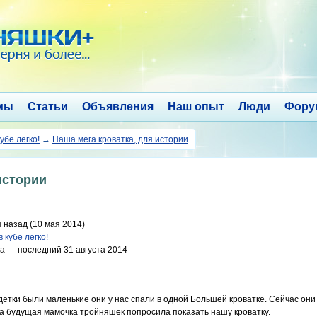
мы
Статьи
Объявления
Наш опыт
Люди
Фору
убе легко!
→
Наша мега кроватка, для истории
истории
 назад (10 мая 2014)
 кубе легко!
а — последний 31 августа 2014
а детки были маленькие они у нас спали в одной Большей кроватке. Сейчас они
на будущая мамочка тройняшек попросила показать нашу кроватку.