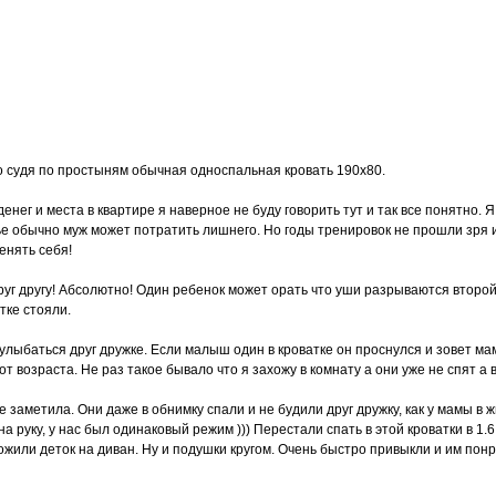
о судя по простыням обычная односпальная кровать 190х80.
нег и места в квартире я наверное не буду говорить тут и так все понятно. 
мье обычно муж может потратить лишнего. Но годы тренировок не прошли зря и
енять себя!
уг другу! Абсолютно! Один ребенок может орать что уши разрываются второ
тке стояли.
улыбаться друг дружке. Если малыш один в кроватке он проснулся и зовет маму
т возраста. Не раз такое бывало что я захожу в комнату а они уже не спят а 
 заметила. Они даже в обнимку спали и не будили друг дружку, как у мамы в ж
а руку, у нас был одинаковый режим ))) Перестали спать в этой кроватки в 1.
ожили деток на диван. Ну и подушки кругом. Очень быстро привыкли и им понр