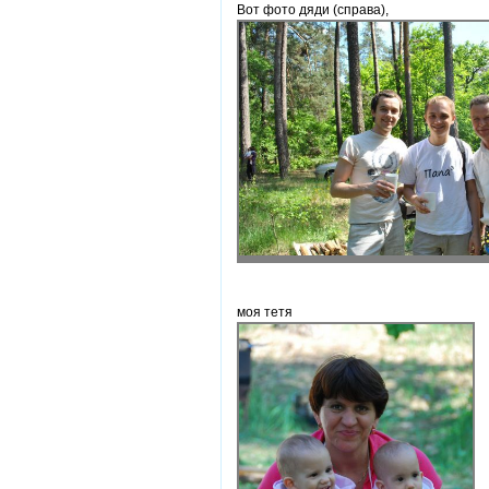
Вот фото дяди (справа),
моя тетя