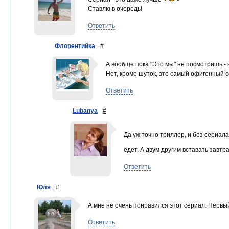
Ставлю в очередь!
Ответить
Флорентийка
#
А вообще пока "Это мы" не посмотришь - н
Нет, кроме шуток, это самый офигенный с
Ответить
Lubanya
#
Да уж точно триллер, и без сериал
едет. А двум другим вставать завтра 
Ответить
Юля
#
А мне не очень понравился этот сериал. Первый
Ответить