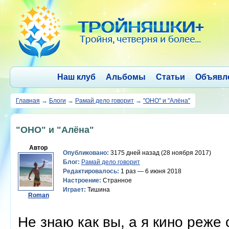
Наш клуб
Альбомы
Статьи
Объявл
Главная
→
Блоги
→
Рамай дело говорит
→
"ОНО" и "Алёна"
"ОНО" и "Алёна"
Автор
Опубликовано:
3175 дней назад (28 ноября 2017)
Блог:
Рамай дело говорит
Редактировалось:
1 раз — 6 июня 2018
Настроение:
Странное
Играет:
Тишина
Roman
Не знаю как вы, а я кино реже