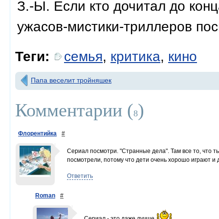
З.-Ы. Если кто дочитал до кон
ужасов-мистики-триллеров пос
Теги:
семья
,
критика
,
кино
Папа веселит тройняшек
Комментарии (
)
8
Флорентийка
#
Сериал посмотри. "Странные дела". Там все то, что ты
посмотрели, потому что дети очень хорошо играют и
Ответить
Roman
#
Сериал - это даже лучше