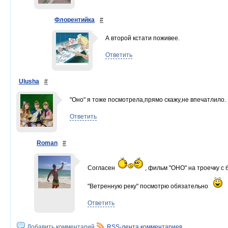
Флорентийка
#
А второй кстати поживее.
Ответить
Ulusha
#
"Оно" я тоже посмотрела,прямо скажу,не впечатлило
Ответить
Roman
#
Согласен
, фильм "ОНО" на троечку с
"Ветренную реку" посмотрю обязательно
Ответить
Добавить комментарий
RSS-лента комментариев