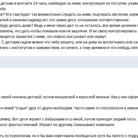
етьми в контакте 24 часа, наблюдая за ними, контролируя их поступки ,ухажи
ебя.
я? Кто там будет так внимательно следить за ними, подтирать им попки, корм
ателей и нянечек надежд нет-это чужие дети, отношение соответственное.
я буду делать дома? Ведь у меня своих дел то не осталось, все время целиком
развлечь, что дать чтобы покакали или не кашляли. Я не смогу контролировать
оводятся занаятия с ними, что нового они узнают или скажут.
. С детским садом можно что либо решить, или на дому их воспитывать или са
ечно с институтом и замужеством, но ничего, к тому времени я что-нибудь 
 своей сначала детской, потом юношеской и взрослой жизнью. Как у них сфо
 и некий "отдых" друг от друга необходим. Часто какие то способности и уме
мер. Вот дети играют с бабушками и со мной, потом приходит редкий гость. 
ьтат фантастический. Играют по другому, показывают новенькое.
ть по психологам, но я бы вам советовала пообщаться хотя бы просто с подруг