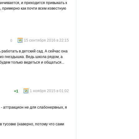
канчивается, и приходится привыкать к
ь, примерно как почти всем известную
15 сентября 2016 в 22:15
0
 работать в детский сад. А сейчас она
 из гнездышка. Ведь школа рядом, а
будем только видеться и общаться...
1 ноября 2015 в 01:02
+1
я - аттракцион не для слабонервных, я
 в тусовке (наверно, потому что сами