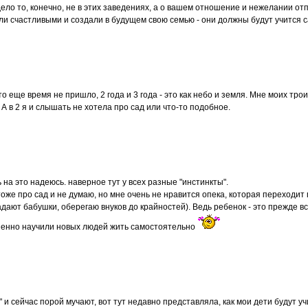
дело то, конечно, не в этих заведениях, а о вашем отношение и нежелании отп
ыли счастливыми и создали в будущем свою семью - они должны будут учится 
то еще время не пришло, 2 года и 3 года - это как небо и земля. Мне моих тро
. А в 2 я и слышать не хотела про сад или что-то подобное.
ь на это надеюсь. наверное тут у всех разные "инстинкты".
оже про сад и не думаю, но мне очень не нравится опека, которая переходит гр
адают бабушки, оберегаю внуков до крайностей). Ведь ребенок - это прежде вс
енно научили новых людей жить самостоятельно
 и сейчас порой мучают, вот тут недавно представляла, как мои дети будут учи