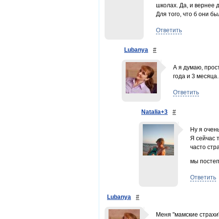
школах. Да, и вернее 
Для того, что б они б
Ответить
Lubanya
#
А я думаю, прос
года и 3 месяца
Ответить
Natalia+3
#
Ну я очен
Я сейчас т
часто стр
мы постеп
Ответить
Lubanya
#
Меня "мамские страхи"