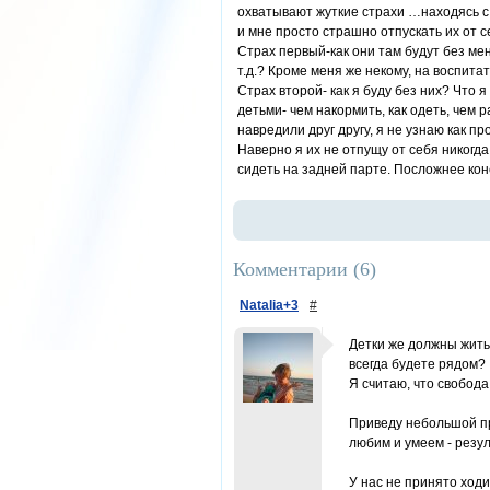
охватывают жуткие страхи …находясь с д
и мне просто страшно отпускать их от с
Страх первый-как они там будут без мен
т.д.? Кроме меня же некому, на воспит
Страх второй- как я буду без них? Что 
детьми- чем накормить, как одеть, чем 
навредили друг другу, я не узнаю как пр
Наверно я их не отпущу от себя никогда
сидеть на задней парте. Посложнее кон
Комментарии (
6
)
Natalia+3
#
Детки же должны жить
всегда будете рядом?
Я считаю, что свобода
Приведу небольшой при
любим и умеем - резул
У нас не принято ходи