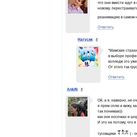
что они вместе идут в
новому, перестраивать
реанимацию в самом 
Ответить
Натусик
#
"Мамские страхи
в выборе профес
колледж это уже
От этого так грус
Ответить
AnkiN
#
Ой, а я, наверно, не 
я прям сплю и вижу, к
так понимаю))
как они носочках и шор
И это не потому, что я
тусовщики
) - 