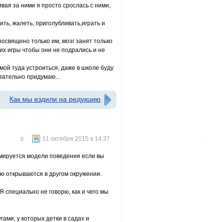
вая за ними я просто срослась с ними,
ить, жалеть, приголубливать,играть и
 посвящено только им, мозг занят только
 их игры чтобы они не подрались и не
мой туда устроиться, даже в школе буду
обязательно придумаю…
Как мы ездили на редукцию
31 октября 2015 в 14:37
0
рмируется модели поведения если вы
нию открываются в другом окружении.
Я специально не говорю, как и чего мы
ами, у которых детки в садах и