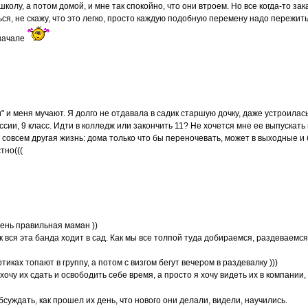
 школу, а потом домой, и мне так спокойно, что они втроем. Но все когда-то за
ся, не скажу, что это легко, просто каждую подобную перемену надо пережит
начале
" и меня мучают. Я долго не отдавала в садик старшую дочку, даже устроилась
сии, 9 класс. Идти в колледж или закончить 11? Не хочется мне ее выпускать
 совсем другая жизнь: дома только что бы переночевать, может в выходные и 
тно(((
очень правильная маман ))
ак вся эта банда ходит в сад. Как мы все толпой туда добираемся, раздеваемс
тиках топают в группу, а потом с визгом бегут вечером в раздевалку )))
 хочу их сдать и освободить себе время, а просто я хочу видеть их в компании,
обсуждать, как прошел их день, что нового они делали, видели, научились.