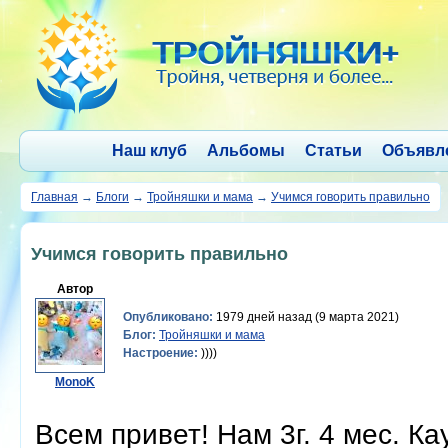
Наш клуб
Альбомы
Статьи
Объявл
Главная
→
Блоги
→
Тройняшки и мама
→
Учимся говорить правильно
Учимся говорить правильно
Автор
Опубликовано:
1979 дней назад (9 марта 2021)
Блог:
Тройняшки и мама
Настроение:
))))
MonoK
Всем привет! Нам 3г. 4 мес. К