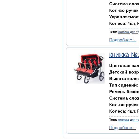
Система сло
Кол-во ручек
Управляемос
Колеса
: 4шт,
Теги:
коляска для т
Подробнее...
книжка №
Цветовая па
Детский возр
Высота коля
Тип сидений
Ремень безо
Система сло
Кол-во ручек
Колеса
: 4шт,
Теги:
коляска для т
Подробнее...