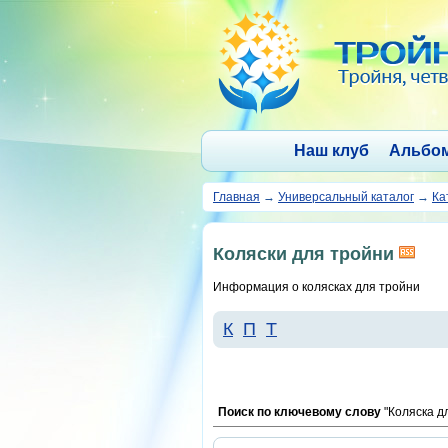
Наш клуб
Альбо
Главная
→
Универсальный каталог
→
Ка
Коляски для тройни
Информация о колясках для тройни
К
П
Т
Поиск по ключевому слову
"Коляска д