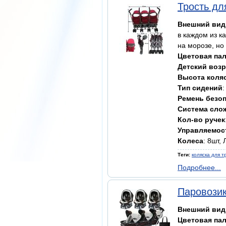
Трость дл
Внешний вид
в каждом из к
на морозе, но
Цветовая па
Детский возр
Высота коля
Тип сидений
Ремень безо
Система сло
Кол-во ручек
Управляемос
Колеса
: 8шт,
Теги:
коляска для т
Подробнее...
Паровозик
Внешний вид
Цветовая па