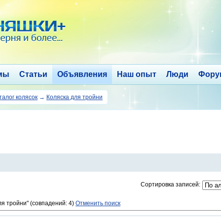
мы
Статьи
Объявления
Наш опыт
Люди
Фору
талог колясок
→
Коляска для тройни
Сортировка записей:
ля тройни" (совпадений: 4)
Отменить поиск