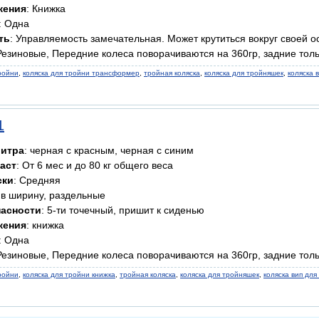
жения
: Книжка
: Одна
ть
: Управляемость замечательная. Может крутиться вокруг своей 
 Резиновые, Передние колеса поворачиваются на 360гр, задние тол
ройни
,
коляска для тройни трансформер
,
тройная коляска
,
коляска для тройняшек
,
коляска 
1
литра
: черная с красным, черная с синим
аст
: От 6 мес и до 80 кг общего веса
ски
: Средняя
: в ширину, раздельные
пасности
: 5-ти точечный, пришит к сиденью
жения
: книжка
: Одна
 Резиновые, Передние колеса поворачиваются на 360гр, задние тол
ройни
,
коляска для тройни книжка
,
тройная коляска
,
коляска для тройняшек
,
коляска вип для