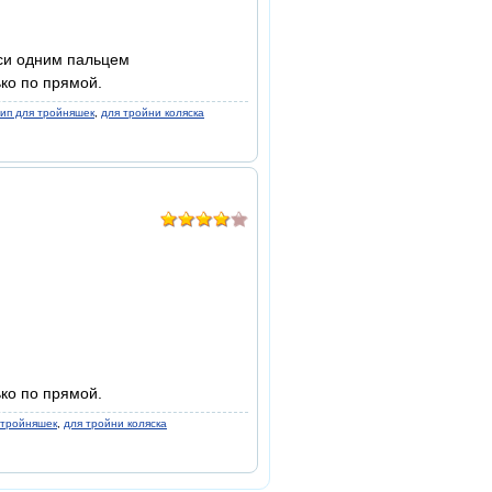
оси одним пальцем
ько по прямой.
вип для тройняшек
,
для тройни коляска
ько по прямой.
 тройняшек
,
для тройни коляска