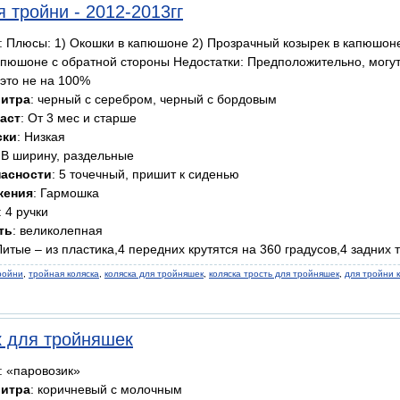
я тройни - 2012-2013гг
: Плюсы: 1) Окошки в капюшоне 2) Прозрачный козырек в капюшон
апюшоне с обратной стороны Недостатки: Предположительно, могут
 это не на 100%
литра
: черный с серебром, черный с бордовым
аст
: От 3 мес и старше
ски
: Низкая
: В ширину, раздельные
пасности
: 5 точечный, пришит к сиденью
жения
: Гармошка
: 4 ручки
ть
: великолепная
 Литые – из пластика,4 передних крутятся на 360 градусов,4 задних
ройни
,
тройная коляска
,
коляска для тройняшек
,
коляска трость для тройняшек
,
для тройни 
 для тройняшек
: «паровозик»
литра
: коричневый с молочным