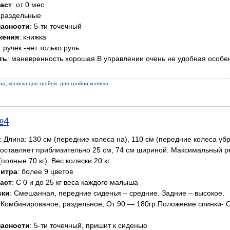
аст
: от 0 мес
: раздельные
пасности
: 5-ти точечный
жения
: книжка
: ручек -нет только руль
ть
: маневренность хорошая.В управлении очень не удобная особе
ска
,
коляска для тройни
,
для тройни коляска
№4
: Длина: 130 см (передние колеса на), 110 см (передние колеса у
составляет приблизительно 25 см, 74 см шириной. Макcимальный 
(полные 70 кг). Вес коляски 20 кг.
литра
: более 9 цветов
аст
: С 0 и до 25 кг веса каждого малыша
ски
: Смешанная, передние сиденья – средние. Задние – высокое.
: Комбинированое, раздельное, От 90 — 180гр.Положение спинки- О
пасности
: 5-ти точечный, пришит к сиденью