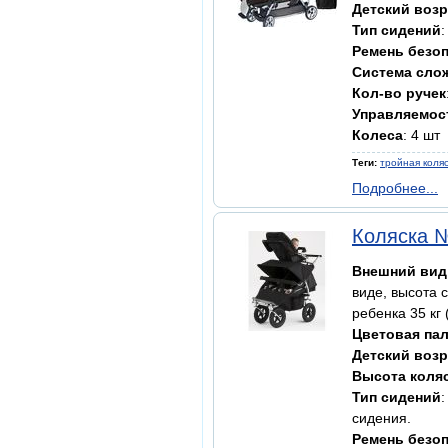
Детский возр
Тип сидений
Ремень безо
Система сло
Кол-во ручек
Управляемос
Колеса
: 4 шт
Теги:
тройная коля
Подробнее...
Коляска 
Внешний вид
виде, высота 
ребенка 35 кг 
Цветовая па
Детский возр
Высота коля
Тип сидений
сидения.
Ремень безо