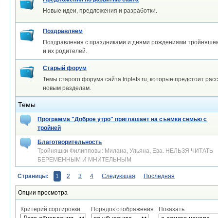
Новые идеи, предложения и разработки.
Поздравляем
Поздравления с праздниками и днями рождениями тройняшек
и их родителей.
Старый форум
Темы старого форума сайта triplets.ru, которые предстоит рас
новым разделам.
Темы
Программа "Доброе утро" приглашает на съёмки семью с
тройней
Благотворительность
Тройняшки Филипповы: Милана, Ульяна, Ева. НЕЛЬЗЯ ЧИТАТЬ
БЕРЕМЕННЫМ И МНИТЕЛЬНЫМ
Страницы:
1
2
3
4
Следующая
Последняя
Опции просмотра
Критерий сортировки
Порядок отображения
Показать