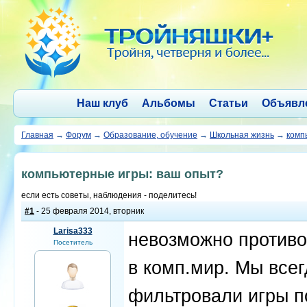
Наш клуб
Альбомы
Статьи
Объявл
Главная
→
Форум
→
Образование, обучение
→
Школьная жизнь
→
комп
компьютерные игры: ваш опыт?
если есть советы, наблюдения - поделитесь!
#1
- 25 февраля 2014, вторник
Larisa333
невозможно противо
Посетитель
в комп.мир. Мы всег
фильтровали игры по 