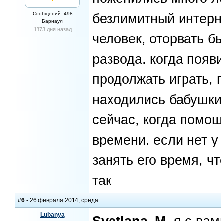
Сообщений: 498
безлимитный интерн
Барнаул
1873 дня назад
человек, оторвать б
развода. когда появ
продолжать играть, 
находились бабушки,
сейчас, когда помощ
времени. если нет у
занять его время, чт
так
#6
- 26 февраля 2014, среда
Lubanya
Svetlana_M
, я с ва