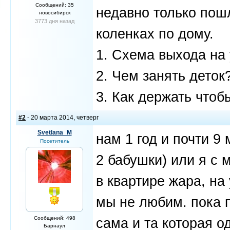
Сообщений: 35
недавно только пош
новосибирск
3773 дня назад
коленках по дому.
1. Схема выхода на
2. Чем занять деток
3. Как держать чтоб
#2
- 20 марта 2014, четверг
Svetlana_M
нам 1 год и почти 9 
Посетитель
2 бабушки) или я с 
в квартире жара, на
мы не любим. пока 
Сообщений: 498
сама и та которая о
Барнаул