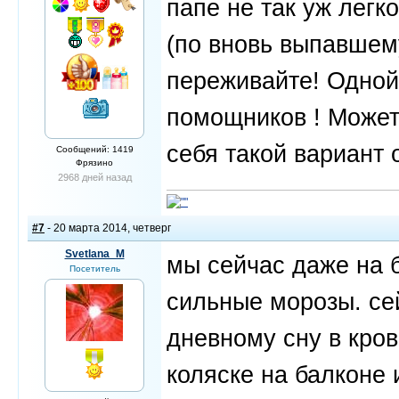
папе не так уж легк
(по вновь выпавшему
переживайте! Одной
помощников ! Может 
себя такой вариант
Сообщений: 1419
Фрязино
2968 дней назад
#7
- 20 марта 2014, четверг
Svetlana_M
мы сейчас даже на б
Посетитель
сильные морозы. сей
дневному сну в кров
коляске на балконе 