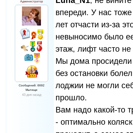
Luna_N1
, не вините
Администратор
впереди. У нас тоже
лет отчасти из-за эт
невыносимо было ее 
этаж, лифт часто не
Мы дома просидели 
без остановки болел
лоджии не могли себ
Сообщений: 6692
Мытищи
43 дня назад
прошло.
Вам надо какой-то т
- оптимально коляск