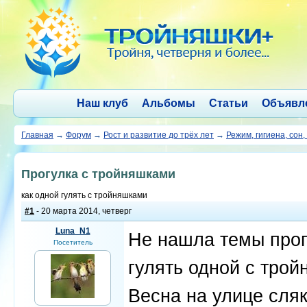
Наш клуб
Альбомы
Статьи
Объявл
Главная
→
Форум
→
Рост и развитие до трёх лет
→
Режим, гигиена, сон,
Прогулка с тройняшками
как одной гулять с тройняшками
#1
- 20 марта 2014, четверг
Luna_N1
Не нашла темы прогу
Посетитель
гулять одной с трой
Весна на улице сляк