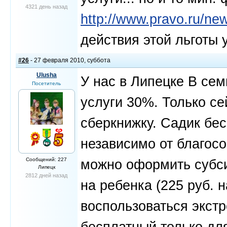
4321 день назад
http://www.pravo.ru/ne
действия этой льготы у
#26
- 27 февраля 2010, суббота
Ulusha
У нас в Липецке В сем
Посетитель
услуги 30%. Только се
сберкнижку. Садик бе
независимо от благос
Сообщений: 227
можно оформить субси
Липецк
2812 дней назад
на ребенка (225 руб. н
воспользоваться экст
бесплатный только для