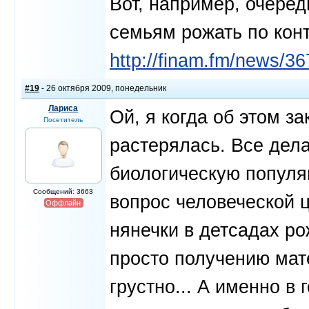
Вот, например, очеред
семьям рожать по конт
http://finam.fm/news/36
#19
- 26 октября 2009, понедельник
Лариса
Ой, я когда об этом з
Посетитель
растерялась. Все дела
биологическую популя
Сообщений: 3663
вопрос человеческой ц
Оффлайн
нянечки в детсадах ро
просто получению мате
грустно... А именно в