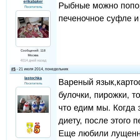
erikabaker
Рыбные можно попо
Посетитель
печеночное суфле и
Сообщений: 118
Москва
4014 дней назад
#5
- 21 июля 2014, понедельник
lastochka
Вареный язык,карто
Посетитель
булочки, пирожки, то
что едим мы. Когда
диету, после этого 
Еще любили лущенные 