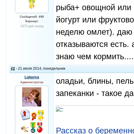
рыба+ овощной или 
Сообщений: 498
йогурт или фруктово
Барнаул
1873 дня назад
неделю омлет). даю 
отказываются есть. 
знаю чем кормить....
#2
- 21 июля 2014, понедельник
Lubanya
оладьи, блины, пель
Администратор
запеканки - такое д
Рассказ о беременно