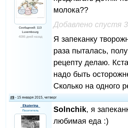
молока??
Добавлено спустя 
Сообщений: 113
Luxembourg
Я запеканку творожн
4086 дней назад
раза пыталась, полу
рецепту делаю. Кста
надо быть осторожне
Сколько на одного р
#9
- 15 января 2015, четверг
_Ekaterina_
Solnchik
, я запекан
Посетитель
любимая еда :)