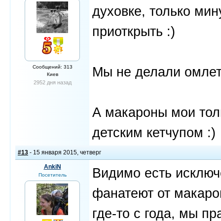
духовке, только мин
приоткрыть :)
Сообщений: 313
Мы не делали омлет
Киев
2952 дня назад
А макароны мои толь
детским кетчупом :)
#13
- 15 января 2015, четверг
AnkiN
Видимо есть исключе
Посетитель
фанатеют от макаро
где-то с года, мы п