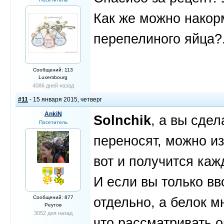
Как же можно накор
перепелиного яйца?..
Сообщений: 113
Luxembourg
4086 дней назад
#11
- 15 января 2015, четверг
AnkiN
Solnchik
, а вы сдел
Посетитель
переносят, можно из
вот и получится каж
И если вы только вв
Сообщений: 877
отдельно, а белок мн
Реутов
3052 дня назад
что рассматривать 