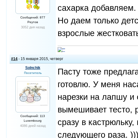
сахарка добавляем.
Сообщений: 877
Но даем только детс
Реутов
3052 дня назад
взрослые жестковат
#14
- 15 января 2015, четверг
Solnchik
Пасту тоже предлага
Посетитель
готовлю. У меня нас
нарезки на лапшу и 
вымешивает тесто, р
Сообщений: 113
сразу в кастрюльку,
Luxembourg
4086 дней назад
следующего раза. ))