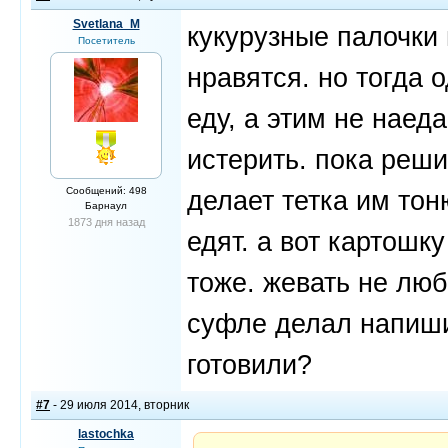
Svetlana_M
кукурузные палочки 
Посетитель
нравятся. но тогда 
еду, а этим не наед
истерить. пока реши
Сообщений: 498
делает тетка им тон
Барнаул
1873 дня назад
едят. а вот картошк
тоже. жевать не люб
суфле делал напиши
готовили?
#7
- 29 июля 2014, вторник
lastochka