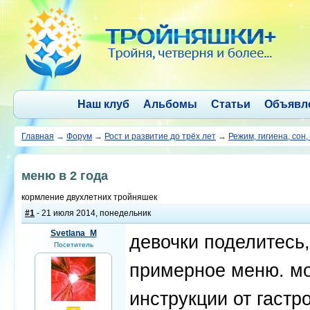
Наш клуб
Альбомы
Статьи
Объявл
Главная
→
Форум
→
Рост и развитие до трёх лет
→
Режим, гигиена, сон,
меню в 2 года
кормление двухлетних тройняшек
#1
- 21 июля 2014, понедельник
Svetlana_M
девочки поделитесь,
Посетитель
примерное меню. мои
инструкции от гастр