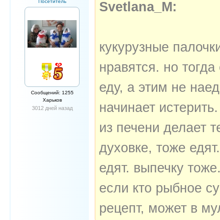
Посетитель
Svetlana_M:
кукурузные палочки
нравятся. но тогда
еду, а этим не нае
Сообщений: 1255
Харьков
начинает истерить.
3012 дней назад
из печени делает т
духовке, тоже едят
едят. выпечку тоже
если кто рыбное с
рецепт, может в му