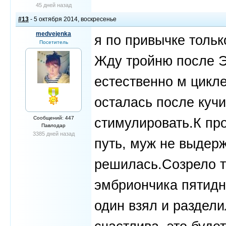
45 дней назад
#13
- 5 октября 2014, воскресенье
medvejenka
я по привычке тольк
Посетитель
Жду тройню после Э
естественно м цикле
осталась после куч
Сообщений: 447
стимулировать.К пр
Павлодар
3385 дней назад
путь, муж не выдерж
решилась.Созрело тр
эмбриончика пятидне
один взял и разделил