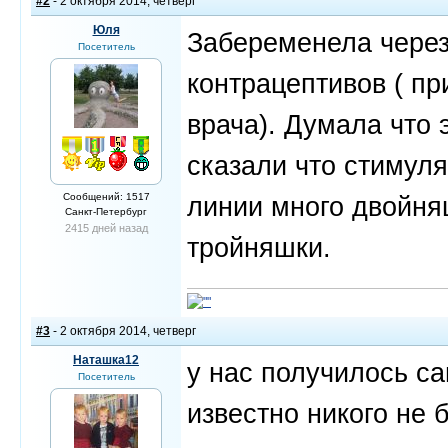
#2
- 2 октября 2014, четверг
Юля
Забеременела через
Посетитель
контрацептивов ( п
врача). Думала что 
сказали что стимуля
Сообщений: 1517
линии много двойня
Санкт-Петербург
2415 дней назад
тройняшки.
#3
- 2 октября 2014, четверг
Наташка12
у нас получилось са
Посетитель
известно никого не 