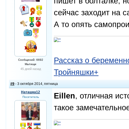
пишет в болталке, н
сейчас заходит на са
А то опять самопро
Рассказ о беременно
Сообщений: 6692
Мытищи
45 дней назад
Тройняшки+
#9
- 3 октября 2014, пятница
Наташка12
Eillen
, отличная ис
Посетитель
такое замечательное