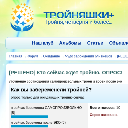
Наш клуб
Альбомы
Статьи
Объявл
Главная
→
Форум
→
Ожидание
→
Чудо зарождения близнецов
→
[РЕШЕ
[РЕШЕНО] Кто сейчас ждет тройню, ОПРОС!
уточнение соотношения самопроизвольных троен и троен после эко
Как вы забеременели тройней?
опрос только для ожидающих тройню сейчас
я сейчас беременна САМОПРОИЗВОЛЬНО
Всего голосов:
10
(5)
Опрос закончен.
я сейчас беремена после ЭКО (5)