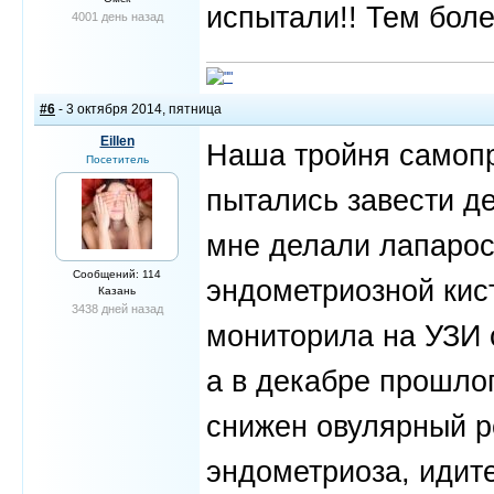
испытали!! Тем боле
4001 день назад
#6
- 3 октября 2014, пятница
Eillen
Наша тройня самопр
Посетитель
пытались завести де
мне делали лапаро
Сообщений: 114
эндометриозной кист
Казань
3438 дней назад
мониторила на УЗИ 
а в декабре прошлог
снижен овулярный р
эндометриоза, идите