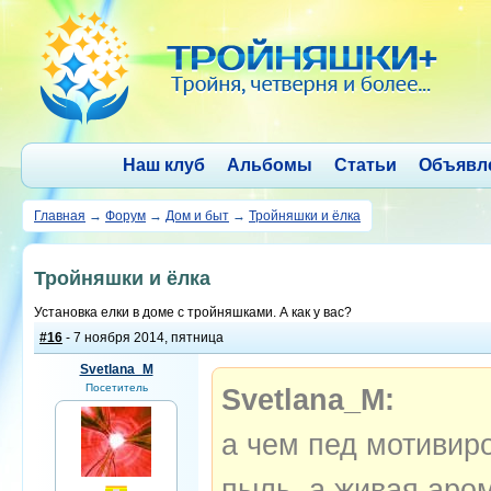
Наш клуб
Альбомы
Статьи
Объявл
Главная
→
Форум
→
Дом и быт
→
Тройняшки и ёлка
Тройняшки и ёлка
Установка елки в доме с тройняшками. А как у вас?
#16
- 7 ноября 2014, пятница
Svetlana_M
Посетитель
Svetlana_M:
а чем пед мотивир
пыль, а живая аром