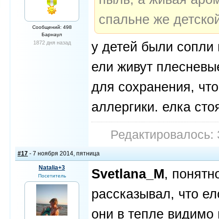
спальне же детской
Сообщений: 498
Барнаул
у детей были сопли 
1872 дня назад
ели живут плесневы
для сохранения, что
аллергики. елка сто
Редактировалось: 
#17
- 7 ноября 2014, пятница
Natalia+3
Svetlana_M
, понятн
Посетитель
рассказывал, что ел
они в тепле видимо