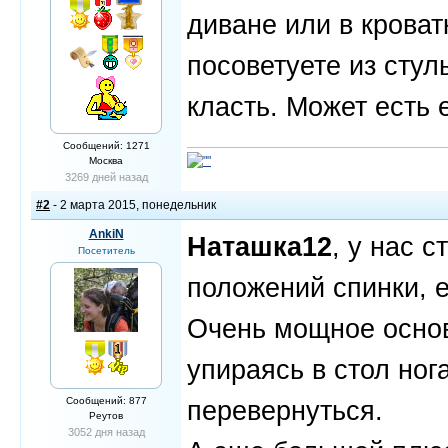
диване или в кроват
посоветуете из стул
класть. Может есть
Сообщений: 1271
Москва
3269 дней назад
#2
- 2 марта 2015, понедельник
AnkiN
Наташка12
, у нас с
Посетитель
положений спинки, е
Очень мощное основа
упираясь в стол ног
Сообщений: 877
перевернуться.
Реутов
3052 дня назад