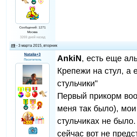
Сообщений: 1271
Москва
3269 дней назад
#9
- 3 марта 2015, вторник
Natalia+3
AnkiN
, есть еще ал
Посетитель
Крепежи на стул, а
стульчики"
Первый прикорм воо
меня так было), мои
стульчиках не было. 
сейчас вот не предс