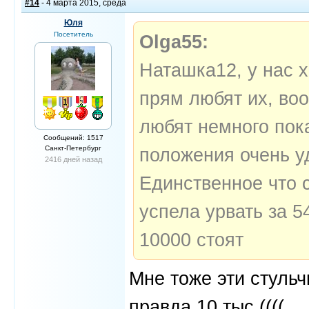
#14
- 4 марта 2015, среда
Юля
Посетитель
Olga55:
Наташка12, у нас 
прям любят их, во
любят немного пока
Сообщений: 1517
Санкт-Петербург
положения очень у
2416 дней назад
Единственное что 
успела урвать за 5
10000 стоят
Мне тоже эти стульч
правда 10 тыс.((((