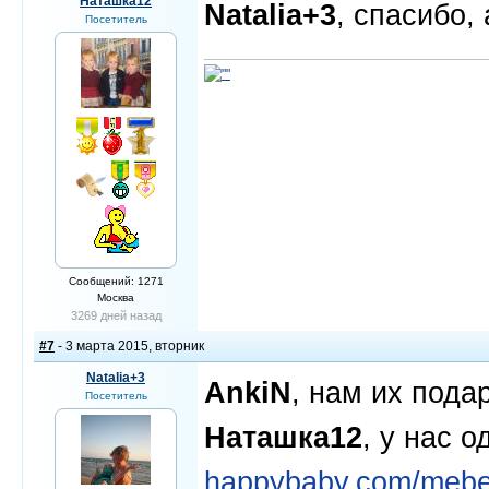
Наташка12
Natalia+3
, спасибо,
Посетитель
Сообщений: 1271
Москва
3269 дней назад
#7
- 3 марта 2015, вторник
Natalia+3
AnkiN
, нам их под
Посетитель
Наташка12
, у нас 
happybaby.com/mebel/s