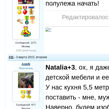
полулежа начать!
Редактировалось
Сообщений: 1271
Москва
3269 дней назад
#11
- 3 марта 2015, вторник
AnkiN
Natalia+3
, ох, я да
Посетитель
детской мебели и ее
У нас кухня 5,5 метр
поставить - мне, муж
Сообщений: 877
Наверно, будем изоб
Реутов