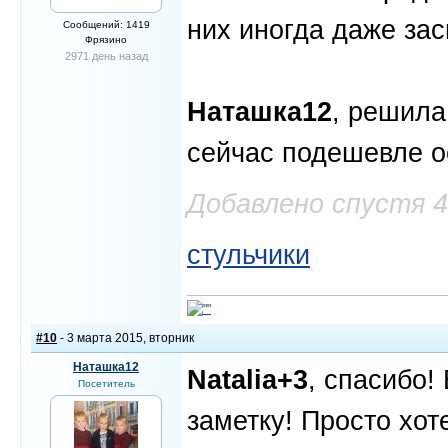
них иногда даже з
Сообщений: 1419
Фрязино
2971 день назад
Наташка12
, решила
сейчас подешевле о
Добавлено спустя 
стульчики
#10
- 3 марта 2015, вторник
Наташка12
Natalia+3
, спасибо!
Посетитель
заметку! Просто хот