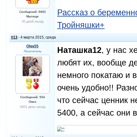
Рассказ о беременно
Сообщений: 6692
Мытищи
45 дней назад
Тройняшки+
#13
- 4 марта 2015, среда
Olga55
Наташка12
, у нас 
Посетитель
любят их, вообще де
немного покатаю и в
очень удобно!! Раз
Сообщений: 504
что сейчас ценник н
Омск
4001 день назад
5400, а сейчас они 