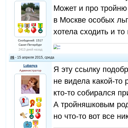
Может и про тройню 
в Москве особых льг
хотела сходить и то 
Сообщений: 1517
Санкт-Петербург
2413 дней назад
#6
- 15 апреля 2015, среда
Lubanya
Я эту ссылку подоб
Администратор
не видела какой-то 
кто-то собирался п
А тройняшковым род
но что-то вот все ни