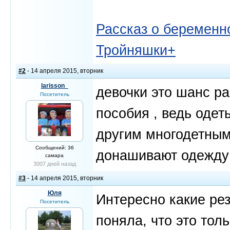
Рассказ о беременно
Тройняшки+
#2
- 14 апреля 2015, вторник
larisson_
девочки это шанс ра
Посетитель
пособия , ведь одет
другим многодетным
Сообщений: 36
донашивают одежду 
самара
3007 дней назад
#3
- 14 апреля 2015, вторник
Юля
Интересно какие рез
Посетитель
поняла, что это тол