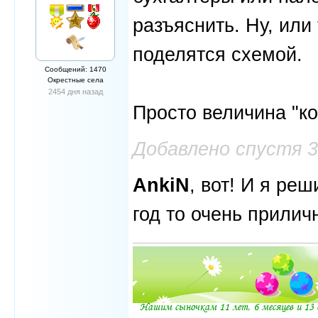
разъяснить. Ну, или 
поделятся схемой.
Сообщений: 1470
Окрестные села
2454 дня назад
Просто величина "ко
Добавлено спустя 
AnkiN
, вот! И я ре
год то очень прилич