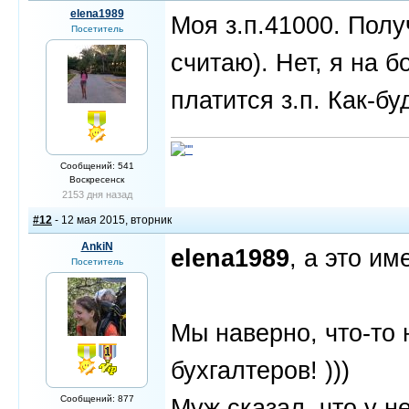
elena1989
Моя з.п.41000. Полу
Посетитель
считаю). Нет, я на 
платится з.п. Как-б
Сообщений: 541
Воскресенск
2153 дня назад
#12
- 12 мая 2015, вторник
AnkiN
elena1989
, а это и
Посетитель
Мы наверно, что-то
бухгалтеров! )))
Сообщений: 877
Муж сказал, что у н