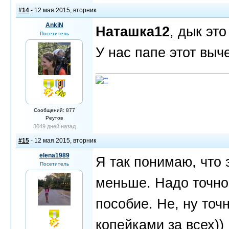
#14
- 12 мая 2015, вторник
AnkiN
Наташка12
, дык это
Посетитель
У нас папе этот выче
Сообщений: 877
Реутов
3049 дней назад
#15
- 12 мая 2015, вторник
elena1989
Я так понимаю, что 
Посетитель
меньше. Надо точно 
пособие. Не, ну точ
копейками за всех))