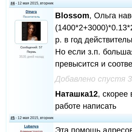
#4
- 12 мая 2015, вторник
Dinara
Blossom
, Ольга нав
Посетитель
(1400*2+3000)*0.13*
р. в год действител
Сообщений: 57
Но если з.п. больша
Пермь
3535 дней назад
превысится и соотв
Добавлено спустя 
Наташка12
, скорее
работе написать
#5
- 12 мая 2015, вторник
Lubanya
Эта помощь адресов
Администратор