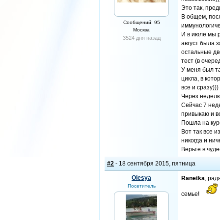
Это так, пред
В общем, пос
Сообщений: 95
иммунологичес
Москва
И в июле мы р
3524 дня назад
август была 
остальные дв
тест (в очере
У меня был та
цикла, в кото
все и сразу))
Через неделю 
Сейчас 7 неде
привыкаю и во
Пошла на кур
Вот так все и
никогда и нич
Верьте в чуде
#2
- 18 сентября 2015, пятница
Olesya
Ranetka
, рад
Посетитель
семье!