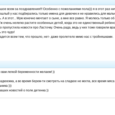
ое всем за поздравления!!! Особенно с пожеланиями пола))) я в этот раз ни
ошлый у нас подбирались только имена для девочек и не нравились для мальчи
 А в этот... Муж конечно мечтает о сыне, а мне все равно. Я молюсь только о
ж очень нелегко растите особенных детей, когда это не единственный ребенок
то пропустила новости про Ласточку. Очень рада, ведь у них тоже говорили вра
 это чудо!
адится всем тем, что прошло, нет- даже пролетело мимо нас с тройняшками.
ы вам легкой беременности желаем! ))
адкоежка, а во время берем-ти смотреть на сладкое не могла, все время мяса х
чика )))
ваших новостей о поле детенка ))