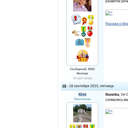
развитие реч
Рассказ о бе
Сообщений: 6692
Мытищи
44 дня назад
#6
- 18 сентября 2015, пятница
Юля
Ranetka
, Ух!
Посетитель
сломались ва