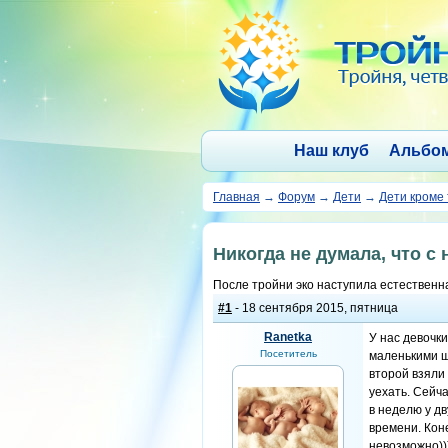
Наш клуб
Альбо
Главная
→
Форум
→
Дети
→
Дети кроме
Никогда не думала, что с 
После тройни эко наступила естествен
#1
- 18 сентября 2015, пятница
Ranetka
У нас девочки
Посетитель
маленькими ш
второй взяли
уехать. Сейча
в неделю у дв
времени. Коне
невозможно))