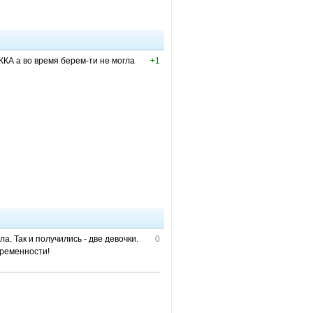
А а во время берем-ти не могла
+1
а. Так и получились - две девочки.
0
беременности!