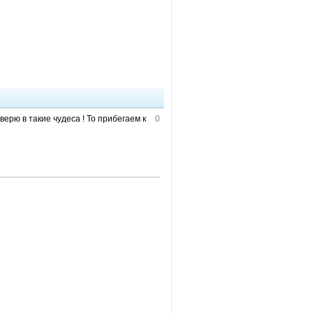
ерю в такие чудеса ! То прибегаем к
0