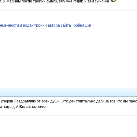
и. У Марины после тройни сынок, ему уже годик, и вам сыночка
ременности и родах тройни автора сайта Тройняшки+
 Супер!!!! Поздравляю от всей души. Это действительно дар! За все что вы пре
м награда! Желаю сыночка!