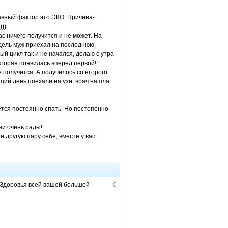
авный фактор это ЭКО. Причина-
)))
ас ничего получится и не может. На
дель муж приехал на последнюю,
й цикл так и не начался, делаю с утра
 вторая появилась вперед первой!
е получится. А получилось со второго
ющий день поехали на узи, врач нашла
чется постоянно спать. Но постепенно
ни очень рады!
и другую пару себе, вместе у вас
и! Здоровья всей вашей большой
0