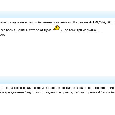
же вас поздравляю легкой беременности желаем! Я тоже как
AnkiN
,СЛАДКОЕЖК
я все время шашлык хотела от мужа
у нас тоже три мальчика.......
очке
еня , когда токсикоз был-я кроме зефира в шоколаде вообще есть ничего не могл
все три девчонки будут. Так что, видимо , и правда, рабтает примета! Легкой 