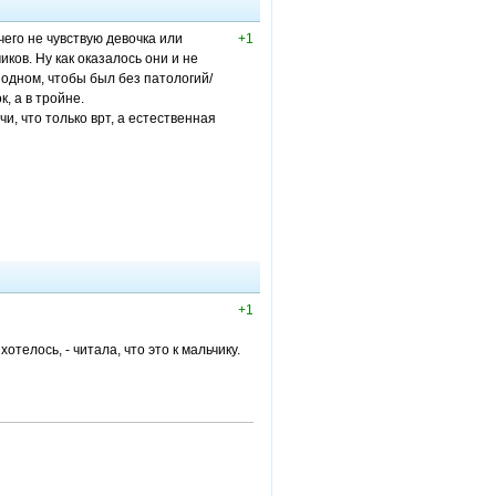
чего не чувствую девочка или
+1
ков. Ну как оказалось они и не
б одном, чтобы был без патологий/
, а в тройне.
чи, что только врт, а естественная
+1
отелось, - читала, что это к мальчику.