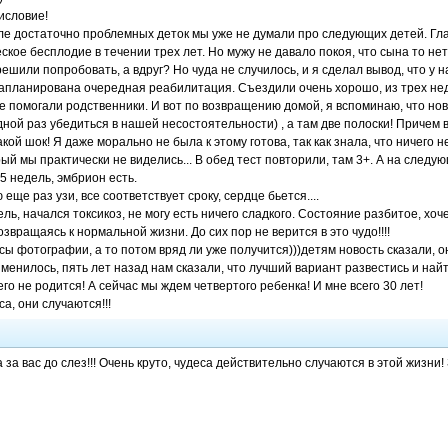
исловие!
ле достаточно проблемных деток мы уже не думали про следующих детей. Гл
кое бесплодие в течении трех лет. Но мужу не давало покоя, что сына то нет
ешили попробовать, а вдруг? Но чуда не случилось, и я сделал вывод, что у н
запланирована очередная реабилитация. Съездили очень хорошо, из трех не
е помогали родственники. И вот по возвращению домой, я вспоминаю, что новы
дной раз убедиться в нашей несостоятельности) , а там две полоски! Причем
кой шок! Я даже морально не была к этому готова, так как знала, что ничего н
рый мы практически не виделись... В обед тест повторили, там 3+. А на следу
) 5 недель, эмбрион есть.
еще раз узи, все соответствует сроку, сердце бьется....
ль, начался токсикоз, не могу есть ничего сладкого. Состояние разбитое, хо
звращаясь к нормальной жизни. До сих пор не верится в это чудо!!!!
сы фотографии, а то потом вряд ли уже получится)))детям новость сказали, о
зменилось, пять лет назад нам сказали, что лучший вариант развестись и найт
его не родится! А сейчас мы ждем четвертого ребенка! И мне всего 30 лет!
са, они случаются!!!
а за вас до слез!!! Очень круто, чудеса действительно случаются в этой жизн