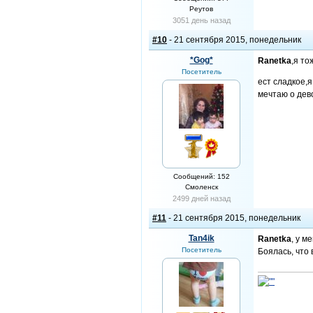
Реутов
3051 день назад
#10
- 21 сентября 2015, понедельник
*Gog*
Ranetka
,я то
Посетитель
ест сладкое,
мечтаю о дев
Сообщений: 152
Смоленск
2499 дней назад
#11
- 21 сентября 2015, понедельник
Tan4ik
Ranetka
, у м
Посетитель
Боялась, что 