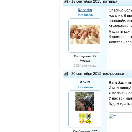
#8
- 18 сентября 2015, пятница
Ranetka
Спасибо больш
Посетитель
мальчик. В пр
понадобились.
отклонений. У
Я кстати как-
беременность
Хочется насл
Сообщений: 95
Москва
3524 дня назад
#9
- 20 сентября 2015, воскресенье
AnkiN
Ranetka
, и м
Посетитель
И мальчишку!
Я по жизни сл
У нас три маль
будем ждать 
Сообщений: 877