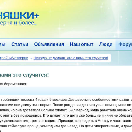
мы
Статьи
Объявления
Наш опыт
Люди
Фору
 тройни/четверни
→
Никогда не думала, что с нами это случится!
нами это случится!
ная беременность
 тройняшки, возраст 4 года и 9 месяцев. Две девочки с особенностями развит
ажками они движутся к норме. После рождения девочек у нас помощников не 
 няню, но она доставила больше хлопот. Был период, когда работала очень хо
с опять без помощников. Кто думает, что дети уже большие и няня не обязате
ух дочек занятия, третья в садике. Приходится и ездить в Москву и часть заня
чно сейчас уже проще, чем год или два назад. Но дети гиперактивные, и даже
)