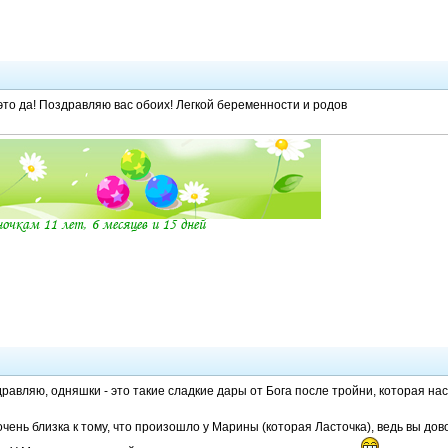
 это да! Поздравляю вас обоих! Легкой беременности и родов
дравляю, одняшки - это такие сладкие дары от Бога после тройни, которая н
чень близка к тому, что произошло у Марины (которая Ласточка), ведь вы дов