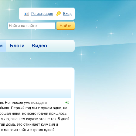
Регистрация
Вход
м
Блоги
Видео
ия. Но плохое уже позади и
+5
было. Первый год мы с мужем одни, на
рошая няня, но всего год-ей пришлось
льно, в нашем случае это не так. 5 дней
тий дома, это отнимает кучу сил и
 в магазин зайти с тремя одной