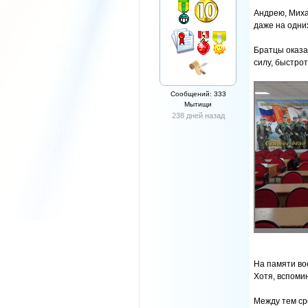
Андрею, Миха
даже на одни
Братцы оказа
силу, быстрот
Сообщений: 333
Мытищи
238 дней назад
На памяти во
Хотя, вспоми
Между тем ср