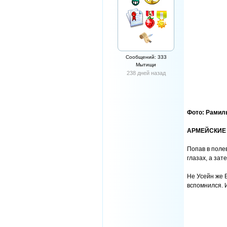
Сообщений: 333
Мытищи
238 дней назад
Фото: Рамил
АРМЕЙСКИЕ
Попав в полев
глазах, а зат
Не Усейн же 
вспомнился. И