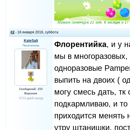
#2
- 16 января 2016, суббота
KateSalt
Флорентийка
, и у 
Посетитель
мы в многоразовых, 
одноразовые Pamper
выпить на двоих ( о
Сообщений: 153
могу смесь дать, тк
Воронеж
3714 дней назад
подкармливаю, и то 
приходится менять н
утру штанишки, пос