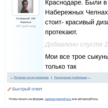
Краснодаре. Были в 
Набережных Челнах,
Сообщений: 160
стоит- красивый диз
Норильск
1867 дней назад
протекают.
Добавлено спустя 
Мои все трое сыкуны
только так
←
Питание после прикорма
|
Разделение тройняшек
→
Быстрый ответ
Чтобы писать на форуме,
зарегистрируйтесь
или авторизуйтесь.