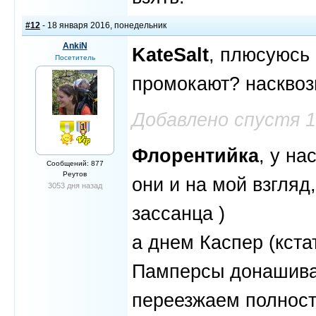
#12
- 18 января 2016, понедельник
AnkiN
KateSalt
, плюсуюсь 
Посетитель
промокают? насквоз
Добавлено спустя 
Флорентийка
, у на
Сообщений: 877
Реутов
они и на мой взгляд
3053 дня назад
зассанца )
а днем Каспер (кста
Памперсы донашивае
переезжаем полност