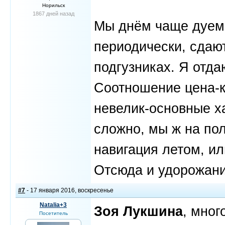
Норильск
1867 дней назад
Мы днём чаще дуем в
периодически, сдаю
подгузниках. Я отд
Соотношение цена-к
невелик-основные ха
сложно, мы ж на пол
навигация летом, ил
Отсюда и удорожание
#7
- 17 января 2016, воскресенье
Natalia+3
Зоя Лукшина
, мног
Посетитель