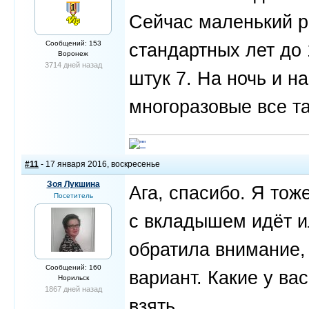
Сейчас маленький р
Сообщений: 153
стандартных лет до 
Воронеж
3714 дней назад
штук 7. На ночь и н
многоразовые все та
#11
- 17 января 2016, воскресенье
Зоя Лукшина
Ага, спасибо. Я тож
Посетитель
с вкладышем идёт и
обратила внимание,
Сообщений: 160
вариант. Какие у ва
Норильск
1867 дней назад
взять.