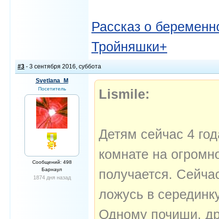
Рассказ о беременно
Тройняшки+
#3
- 3 сентября 2016, суббота
Svetlana_M
Посетитель
Lismile:
Детям сейчас 4 год
комнате на огромно
Сообщений: 498
Барнаул
получается. Сейчас
1874 дня назад
ложусь в серединку
Одному почиши, др