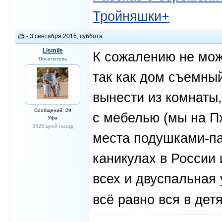
Тройняшки+
#5
- 3 сентября 2016, суббота
Lismile
К сожалению не мож
Посетитель
так как дом съемный
вынести из комнаты
Сообщений: 29
с мебелью (мы на П
Уфа
3628 дней назад
места подушками-па
каникулах в России 
всех и двуспальная 
всё равно вся в дет