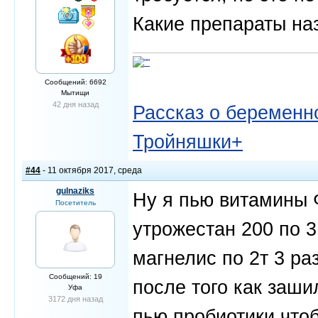
Какие препараты на
Сообщений: 6692
Мытищи
42 дня назад
Рассказ о беременно
Тройняшки+
#44
- 11 октября 2017, среда
gulnaziks
Ну я пью витамины Ф
Посетитель
утрожестан 200 по 3
магнелис по 2т 3 раз
Сообщений: 19
после того как заши
Уфа
3172 дня назад
пью пробиотики чтоб