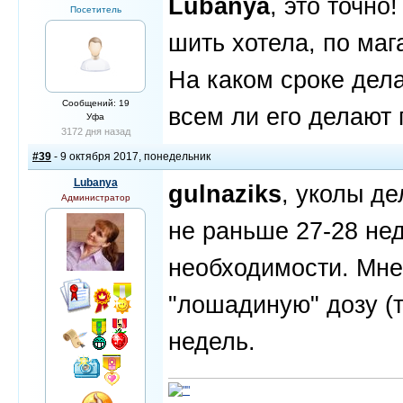
Lubanya
, это точно
Посетитель
шить хотела, по маг
На каком сроке дел
Сообщений: 19
всем ли его делают
Уфа
3172 дня назад
#39
- 9 октября 2017, понедельник
Lubanya
gulnaziks
, уколы де
Администратор
не раньше 27-28 нед
необходимости. Мне
"лошадиную" дозу (т
недель.