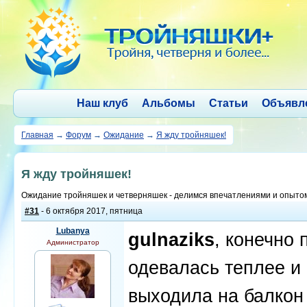
Наш клуб
Альбомы
Статьи
Объявл
Главная
→
Форум
→
Ожидание
→
Я жду тройняшек!
Я жду тройняшек!
Ожидание тройняшек и четверняшек - делимся впечатлениями и опыто
#31
- 6 октября 2017, пятница
Lubanya
gulnaziks
, конечно
Администратор
одевалась теплее и
выходила на балкон