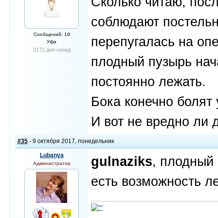
Сколько читаю, пос
соблюдают постельн
Сообщений: 19
перепугалась на оп
Уфа
3172 дня назад
плодный пузырь нач
постоянно лежать.
Бока конечно болят 
И вот не вредно ли 
#35
- 9 октября 2017, понедельник
Lubanya
gulnaziks
, плодный
Администратор
есть возможность л