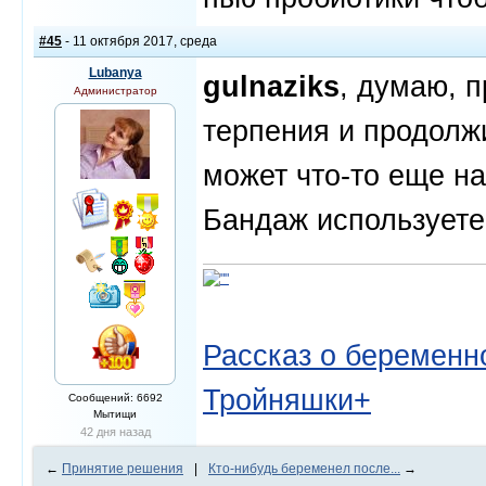
#45
- 11 октября 2017, среда
Lubanya
gulnaziks
, думаю, 
Администратор
терпения и продолж
может что-то еще на
Бандаж используете
Рассказ о беременно
Тройняшки+
Сообщений: 6692
Мытищи
42 дня назад
←
Принятие решения
|
Кто-нибудь беременел после...
→