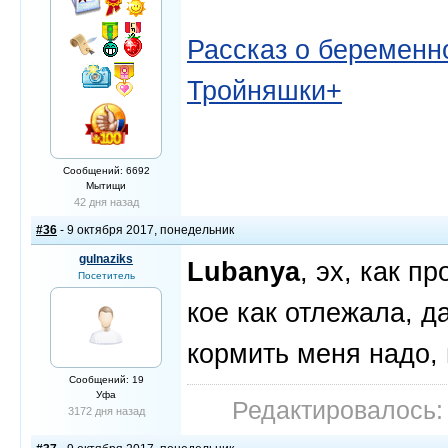
Рассказ о беременно
Тройняшки+
Сообщений: 6692
Мытищи
42 дня назад
#36
- 9 октября 2017, понедельник
gulnaziks
Lubanya
, эх, как п
Посетитель
кое как отлежала, д
кормить меня надо, 
Сообщений: 19
Уфа
Редактировалось: 
3172 дня назад