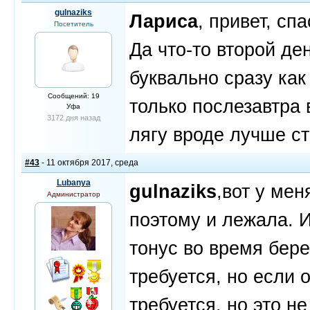
gulnaziks
Лариса
, привет, сп
Посетитель
Да что-то второй де
буквально сразу как
Сообщений: 19
только послезавтра 
Уфа
3172 дня назад
лягу вроде лучше ст
#43
- 11 октября 2017, среда
Lubanya
gulnaziks
,вот у мен
Администратор
поэтому и лежала. И
тонус во время бер
требуется, но если 
требуется, но это н