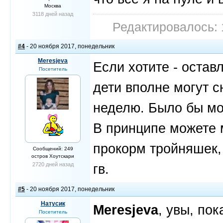
Москва
3118 дней назад
Редактировалось: 
#4
- 20 ноября 2017, понедельник
Meresjeva
Если хотите - остав
Посетитель
дети вполне могут с
неделю. Было бы мо
В принципе можете 
прокорм тройняшек,
Сообщений: 249
остров Хоутскари
2720 дней назад
гв.
#5
- 20 ноября 2017, понедельник
Натусик
Meresjeva
, увы, по
Посетитель