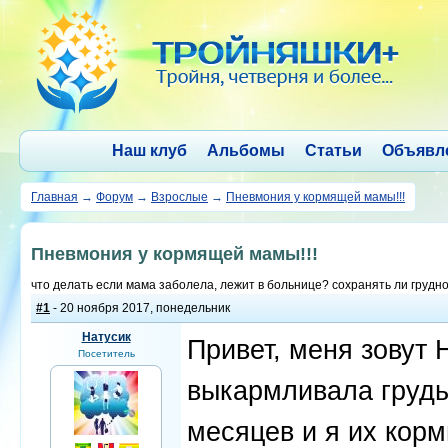
Наш клуб
Альбомы
Статьи
Объявл
Главная
→
Форум
→
Взрослые
→
Пневмония у кормящей мамы!!!
Пневмония у кормящей мамы!!!
что делать если мама заболела, лежит в больнице? сохранять ли грудн
#1
- 20 ноября 2017, понедельник
Натусик
Привет, меня зовут 
Посетитель
выкармливала груд
месяцев и я их корм