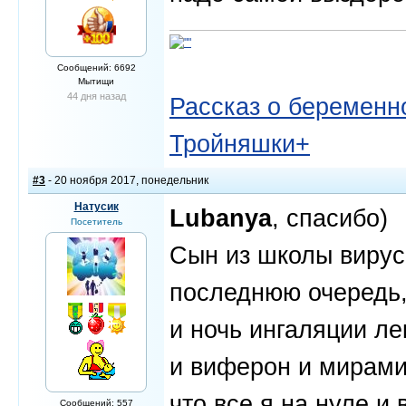
Сообщений: 6692
Мытищи
44 дня назад
Рассказ о беременно
Тройняшки+
#3
- 20 ноября 2017, понедельник
Натусик
Lubanya
, спасибо)
Посетитель
Сын из школы вирус 
последнюю очередь, 
и ночь ингаляции ле
и виферон и мирамис
что все я на нуле и
Сообщений: 557