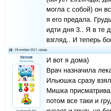
могла с собой) он в
я его предала. Груд
идти дня 3.. Я в те 
взгляд.. И теперь б
#9
- 29 ноября 2017, среда
Натусик
И вот я дома)
Посетитель
Врач назначила лек
Ильюшка сразу взял 
Мишка присматривал
потом все таки и гр
кусает и грудь не бе
Сообщений: 557