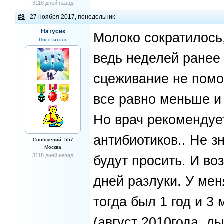
3118 дней назад
#8
- 27 ноября 2017, понедельник
Натусик
Молоко сократилось,
Посетитель
ведь неделей ранее п
сцеживание не помо
все равно меньше и 
Но врач рекомендует
антибиотиков.. Не з
Сообщений: 557
Москва
3118 дней назад
будут просить. И во
дней разлуки. У ме
тогда был 1 год и 3
(август 2010года, д