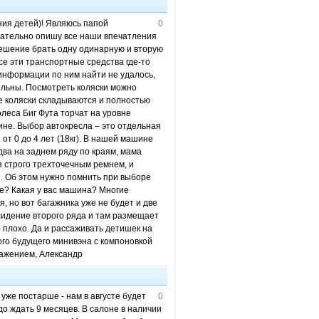
ния детей)! Являюсь папой
0
язательно опишу все наши впечатления
 решение брать одну одинарную и вторую
се эти транспортные средства где-то
информации по ним найти не удалось,
ольны. Посмотреть коляски можно
е коляски складываются и полностью
олеса Биг Фута торчат на уровне
ине. Выбор автокресла – это отдельная
. от 0 до 4 лет (18кг). В нашей машине
два на заднем ряду по краям, мама
я строго трехточечным ремнем, и
ой. Об этом нужно помнить при выборе
е? Какая у вас машина? Многие
, но вот багажника уже не будет и две
 сидение второго ряда и там размещает
о плохо. Да и рассаживать детишек на
ого будущего минивэна с компоновкой
важением, Александр
уже постарше - нам в августе будет
0
адо ждать 9 месяцев. В салоне в наличии