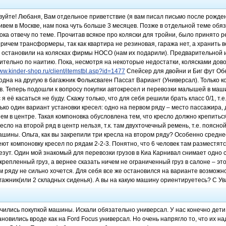
вуйте! Любаня, Вам отдельное приветствие (я вам писал письмо после рожде
ивем в Москве, нам пока чуть больше 3 месяцев. Позже в отдельной теме об
пока отвечу по теме. Прочитав всякое про коляски для тройни, было принято
ричем трансформеры, так как квартира не резиновая, гаража нет, а хранить в
 остановили на колясках фирмы HOCO (нам их подарили). Предварительной 
ительно по наитию. Пока, несмотря на некоторые недостатки, колясками дов
www.kinder-shop.ru/client/itemstbl.asp?id=1477
Спейсер для двойни и Биг фут Об
дна на другую в багажник Фольксваген Пассат Вариант (Универсал). Только к
в. Теперь подошли к вопросу покупки автокресел и перевозки малышей в маш
 я её касаться не буду. Скажу только, что для себя решили брать класс 0/1, т.е
ько один вариант установки кресел: одно на первом ряду – место пассажира, 
нем в центре. Такая компоновка обусловлена тем, что кресло должно крепитьс
есло на второй ряд в центр нельзя, т.к. там двухточечный ремень, т.е. поясн
шины. Ольга, как вы закрепили три кресла на втором ряду? Особенно средне
т компоновку кресел по рядам 2-2-3. Понятно, что 6 человек там разместятся
лезут. Один мой знакомый для перевозки грузов в Киа Карнивал снимает одно
акрепленный груз, а вернее сказать ничем не ограниченный груз в салоне – эт
м ряду не сильно хочется. Для себя все же остановился на варианте возможн
агажник(или 2 складных сиденья). А вы на какую машину ориентируетесь? С У
чились покупкой машины. Искали обязательно универсал. У нас конечно дети 
ановились вроде как на Ford Focus универсал. Но очень напрягло то, что их н