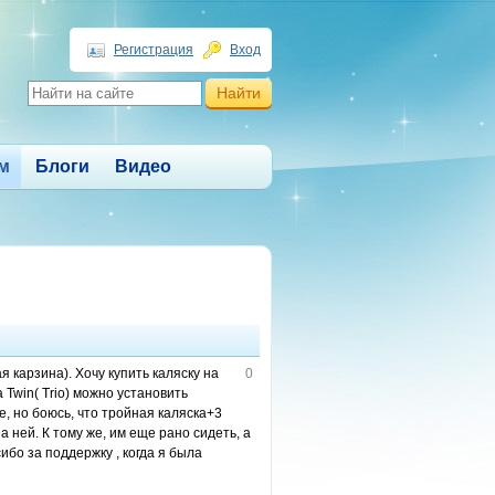
Регистрация
Вход
м
Блоги
Видео
 карзина). Хочу купить каляску на
0
 Twin( Trio) можно установить
е, но боюсь, что тройная каляска+3
а ней. К тому же, им еще рано сидеть, а
ибо за поддержку , когда я была