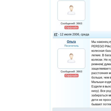
Сообщений: 3663
Оффлайн
#7
- 12 июля 2006, среда
Ольга
Мы наконец к
Посетитель
PEREGO Pliko
колесная баз
легкие. В баг
коляски. Не н
ремнем( дума
защелкивается
Сообщений: 3663
расстояния м
Оффлайн
больше, чем 
Малыши ездят
Ездили в выхо
низу). Все р
забираться м
дети не просн
бывают потяж