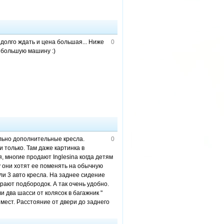
о долго ждать и цена большая... Ниже
0
 большую машину :)
дельно дополнительные кресла.
0
и только. Там даже картинка в
, многие продают Inglesina когда детям
у они хотят ее поменять на обычную
ли 3 авто кресла. На заднее сидение
рают подбородок. А так очень удобно.
и два шасси от колясок в багажник "
мест. Расстояние от двери до заднего