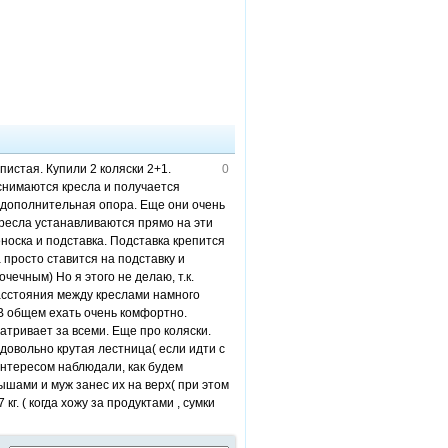
истая. Купили 2 коляски 2+1.
0
 снимаются кресла и получается
 дополнительная опора. Еще они очень
 кресла устанавливаются прямо на эти
еноска и подставка. Подставка крепится
 просто ставится на подставку и
чечным) Но я этого не делаю, т.к.
расстояния между креслами намного
 В общем ехать очень комфортно.
атривает за всеми. Еще про коляски.
 довольно крутая лестница( если идти с
интересом наблюдали, как будем
ышами и муж занес их на верх( при этом
г. ( когда хожу за продуктами , сумки