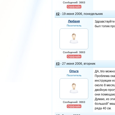
Сообщений: 3663
Оффлайн
#2
- 19 июня 2006, понедельник
Любаня
Здравствуйте!
Посетитель
был топик пр
Сообщений: 3663
Оффлайн
#3
- 27 июня 2006, вторник
Ольга
ДА, trio можн
Посетитель
Проблема оказ
инструкции ес
около 8 меся
двойную прог
они помещают
Думаю, из эти
Сообщений: 3663
большой" маш
Оффлайн
ряда 40 см.