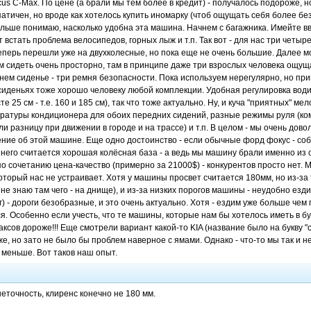
cus C-Max. По цене (а брали мы тем более в кредит) - получалось подороже, 
патичен, но вроде как хотелось купить иномарку (чтоб ощущать себя более бе
ольше понимаю, насколько удобна эта машина. Начнем с багажника. Имейте вв
т встать проблема велосипедов, горных лыж и т.п. Так вот - для нас три чет
еперь перешли уже на двухколесные, но пока еще не очень большие. Далее м
м сидеть очень просторно, там в принципе даже три взрослых человека ощу
аднем сиденье - три ремня безопасности. Пока используем нерегулярно, но пр
сиденьях тоже хорошо человеку любой комплекции. Удобная регулировка водит
те 25 см - т.е. 160 и 185 см), так что тоже актуально. Ну, и куча "приятных" м
ратуры кондиционера для обоих передних сидений, разные режимы руля (ко
и разницу при движении в городе и на трассе) и т.п. В целом - мы очень дово
ние об этой машине. Еще одно достоинство - если обычные форд фокус - соби
у него считается хорошая колёсная база - а ведь мы машину брали именно из
по сочетанию цена-качество (примерно за 21000$) - конкурентов просто нет. 
который нас не устраивает. Хотя у машины просвет считается 180мм, но из-за
 не знаю там чего - на днище), и из-за низких порогов машины - неудобно езд
) - дороги безобразные, и это очень актуально. Хотя - ездим уже больше чем 
я. Особенно если учесть, что те машины, которые нам бы хотелось иметь в бу
ксов дороже!!! Еще смотрели вариант какой-то KIA (название было на букву "с"
, но зато не было бы проблем наверное с ямами. Однако - что-то мы так и не
 меньше. Вот таков наш опыт.
еточность, клиренс конечно не 180 мм.