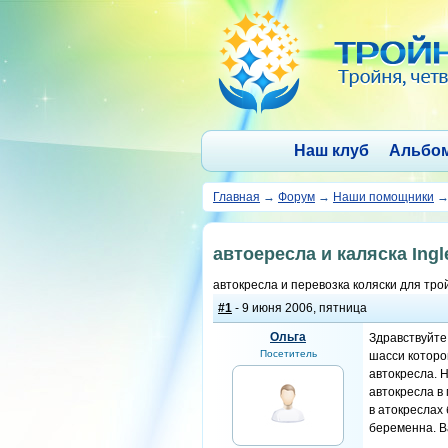
Наш клуб
Альбо
Главная
→
Форум
→
Наши помощники
автоересла и каляска Ingl
автокресла и перевозка коляски для тр
#1
- 9 июня 2006, пятница
Ольга
Здравствуйте
Посетитель
шасси которой
автокресла. Н
автокресла в 
в атокреслах 
беременна. В