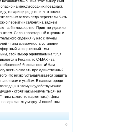
но незначительно. Мне этот выбор был
зопасно на междугородних поездках).
иду, товарищи родители, что после
ырехколесных велосипеда перестали быть
ожно перейти к салону: на заднем
щают себя комфортно. Приятно удивило
ивыкаем. Салон просторный в целом, и
ельского сидения (у нас с мужем
елочей - типа возможность установки
мфортный и спортивный - мы
льны, свой выбор оцениваем на "5", я
раются в России, то C-MAX - за
 соображений безопасности! Нам
Могу честно сказать про единственный
 того что низко устанавливается защита
ить по ямам и ухабам. В нашем городе
полгода, и к этому неудобству можно
дущем - стоят как минимум тысяч на
, типа какого-то паркетника). Цена
 поверили в эту марку. И опций там
0