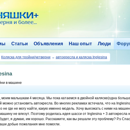
мы
Статьи
Объявления
Наш опыт
Люди
Фору
→
Коляска для тройни/четверни
→
автоересла и каляска Inglesina
esina
ойни в машине
, моим малышкам 4 месяца. Мы пока катаемся в двойной каляске(одна большая
 можно установить автокресла. Во многих рекламах встечала, что на Inglesina
о не где не могу найти, какую именно модель. Хочу выезжать с ними на машин
машину не влезут. Поэтому родилась идея шасси от Inglesina + 3 автокресла н
будет, я думаю, им хорошо. Расскажите, как вы решали эту проблему? P.s Спас
аши добые пожелания мне помогли.