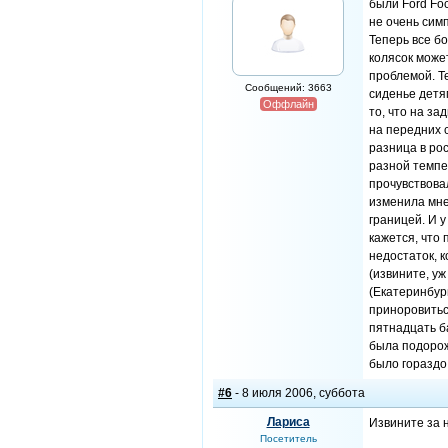
были Ford Fo
не очень сим
Теперь все б
колясок може
проблемой. Т
Сообщений: 3663
сиденье детя
Оффлайн
то, что на з
на передних 
разница в рос
разной темпе
прочувствовал
изменила мне
границей. И 
кажется, что 
недостаток, 
(извините, уж
(Екатеринбург
приноровитьс
пятнадцать ба
была подороже
было гораздо
#6
- 8 июля 2006, суббота
Лариса
Извините за н
Посетитель