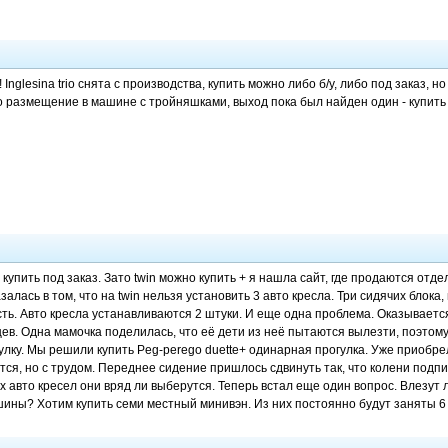
 Inglesina trio снята с производства, купить можно либо б/у, либо под заказ, н
о размещение в машине с тройняшками, выход пока был найден один - купить
о купить под заказ. Зато twin можно купить + я нашла сайт, где продаются от
алась в том, что на twin нельзя установить 3 авто кресла. Три сидячих блока, 
ть. Авто кресла устанавливаются 2 штуки. И еще одна проблема. Оказывается
цев. Одна мамочка поделилась, что её дети из неё пытаются вылезти, поэтом
улку. Мы решили купить Peg-perego duette+ одинарная прогулка. Уже приобре
ся, но с трудом. Переднее сидение пришлось сдвинуть так, что колени подпи
х авто кресел они вряд ли выберутся. Теперь встал еще один вопрос. Влезут л
ины? Хотим купить семи местный минивэн. Из них постоянно будут заняты 6 