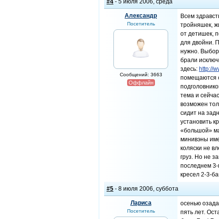
#4
- 5 июля 2006, среда
Александр
Всем здравст
Посетитель
тройняшек, ж
от детишек, 
для двойни. П
нужно. Выбор
брали исключ
здесь:
http://
Сообщений: 3663
помещаются о
Оффлайн
подголовнико
тема и сейчас
возможен тол
сидит на зад
установить кр
«большой» ма
минивэны имею
коляски не в
груз. Но не з
последнем 3-
кресел 2-3-б
#5
- 8 июля 2006, суббота
Лариса
осенью озада
Посетитель
пять лет. Ост