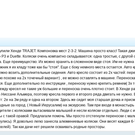
упили Хенде TRAJET. Компоновка мест 2-3-2. Машина просто класс! Такая джип
 P3 и Duette. Коляски очень компактно складываются: одна тростью, с другой
а. Еще преимущество. Их можно хранить в сложенном виде стоя. Им не нужна
ажник я их кладу тоже как бы "стоя". Еще с боку немного места остается. Авто
ужно возить дополнительные сидения. Авто кресло состоит из 2х частей: пер
ю похоже на 2х точечный вариант) , ее можно оставлять в машине. Переноска
. Еще дополнительно по инструкции , переноску нужно крепить ремнем( 3х то
ежду кресел не такие уж большие и переноска очень плотно стоит. В Хенде 
в Ниссане Альмера, поэтому кресла первого и второго ряда двигать не нужно.
: 2е на 3м ряду и одна на втором. Здесь же сидит моя старшая дочка и присм
дные за город. ( Новый Иерусалим) на экскурсию. Там при входе в монастырь
одители с колясками вытаскивали малышей и несли коляски отдельно. Люди с 
ы с такой оравой. Предлагали помочь. Мы просто отстегнули переноски с мал
улись). Я довольно легко занесла алюминиевые коляски. Они весят каждая 6-7 к
елей). Так как дачи нет решили осваивать родные просторы.