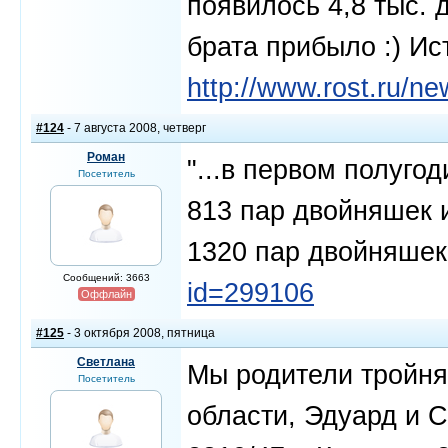
появилось 4,8 тыс. 
брата прибыло :) Ис
http://www.rost.ru/
#124
- 7 августа 2008, четверг
Роман
"...в первом полуго
Посетитель
813 пар двойняшек и
1320 пар двойняшек 
Сообщений: 3663
id=299106
Оффлайн
#125
- 3 октября 2008, пятница
Светлана
Мы родители тройня
Посетитель
области, Эдуард и 