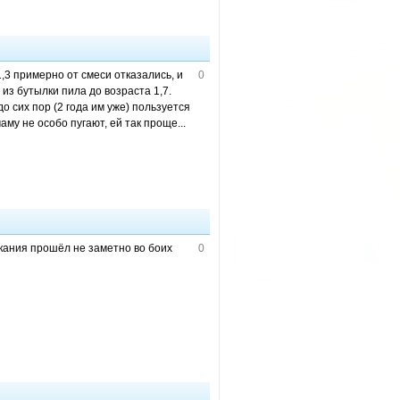
1,3 примерно от смеси отказались, и
0
из бутылки пила до возраста 1,7.
до сих пор (2 года им уже) пользуется
аму не особо пугают, ей так проще...
ыкания прошёл не заметно во боих
0