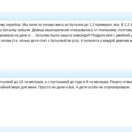
ему, перебор. Мы пили по ночам смесь из бутылок до 1,3 примерно, все. В 1,2-
о бутылку забыли. Девица каьегорически отказывалась от поильника, поэтому 
нажала на даче и .... бутылка была заьыта навсегда!!! Подруга моя с двойней 
ночам (т.е. ночью дети спят с бутылкой во рту). 4 пульпита у каждой девочки м
.
утылкой до 10-ти месяцев, а с пустышкой до года и 9-ти месяцев. Поцесс отв
райней мере для меня. Просто не дали и всё. А дети особо не отреагировали.