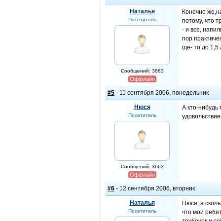
Наталья
Конечно же,на
Посетитель
потому, что т
- и все, напи
пор практичес
где- то до 1,
Сообщений: 3663
Оффлайн
#5
- 11 сентября 2006, понедельник
Нюся
А кто-нибудь 
Посетитель
удовольствие
Сообщений: 3663
Оффлайн
#6
- 12 сентября 2006, вторник
Наталья
Нюся, а скол
Посетитель
что мои ребят