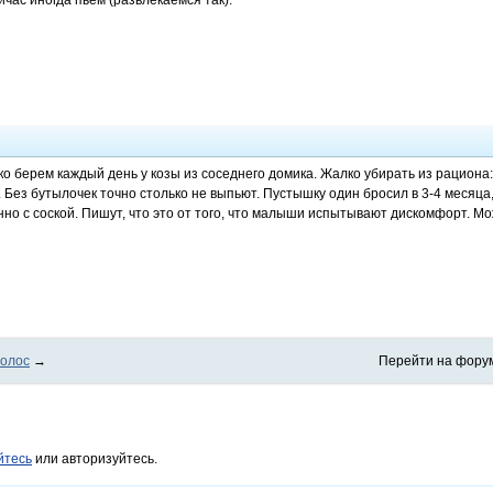
йчас иногда пьем (развлекаемся так).
око берем каждый день у козы из соседнего домика. Жалко убирать из рациона
 Без бутылочек точно столько не выпьют. Пустышку один бросил в 3-4 месяца, 
нно с соской. Пишут, что это от того, что малыши испытывают дискомфорт. М
волос
→
Перейти на фору
йтесь
или авторизуйтесь.