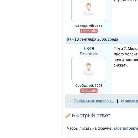
трубочек и се
Сообщений: 3663
Оффлайн
#7
- 13 сентября 2006, среда
Нюся
Год и 2. Мол
Посетитель
много молока.
почти постоя
скажет...
Сообщений: 3663
Оффлайн
←
Глобальные вопросы...
|
стрижка 
Быстрый ответ
Чтобы писать на форуме,
зарегистриру