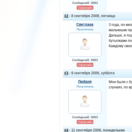
Сообщений: 3663
Оффлайн
#2
- 8 сентября 2006, пятница
Светлана
3 года, по-мо
Посетитель
мальчишки пр
Дальше, я под
бутылками по 
Каждому свое
Сообщений: 3663
Оффлайн
#3
- 9 сентября 2006, суббота
Любаня
Мои были с б
Посетитель
случаях, по к
Сообщений: 3663
Оффлайн
#4
- 11 сентября 2006, понедельник