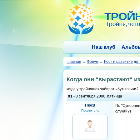
Наш клуб
Альбо
Главная
→
Форум
→
Рост и развитие до 
Когда они "вырастают" и
когда у тройняшек забирать бутылочки?
#1
- 8 сентября 2006, пятница
Нюся
По "Суперняне
Посетитель
случай?)