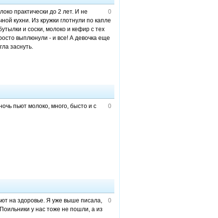
око практически до 2 лет. И не
0
чной кухни. Из кружки глотнули по капле
бутылки и соски, молоко и кефир с тех
росто выплюнули - и все! А девочка еще
гла заснуть.
очь пьют молоко, много, бысто и с
0
ют на здоровье. Я уже выше писала,
0
Поильники у нас тоже не пошли, а из