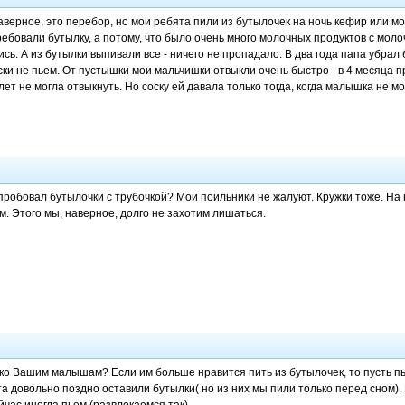
верное, это перебор, но мои ребята пили из бутылочек на ночь кефир или мол
ребовали бутылку, а потому, что было очень много молочных продуктов с моло
лись. А из бутылки выпивали все - ничего не пропадало. В два года папа убрал 
ки не пьем. От пустышки мои мальчишки отвыкли очень быстро - в 4 месяца п
5 лет не могла отвыкнуть. Но соску ей давала только тогда, когда малышка не мо
пробовал бутылочки с трубочкой? Мои поильники не жалуют. Кружки тоже. На н
м. Этого мы, наверное, долго не захотим лишаться.
ько Вашим малышам? Если им больше нравится пить из бутылочек, то пусть пь
а довольно поздно оставили бутылки( но из них мы пили только перед сном). 