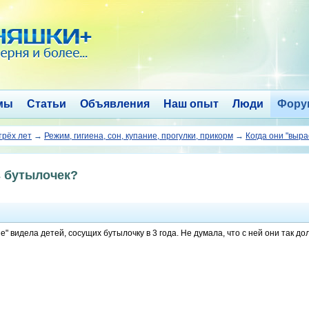
мы
Статьи
Объявления
Наш опыт
Люди
Фору
трёх лет
→
Режим, гигиена, сон, купание, прогулки, прикорм
→
Когда они "выр
з бутылочек?
" видела детей, сосущих бутылочку в 3 года. Не думала, что с ней они так до