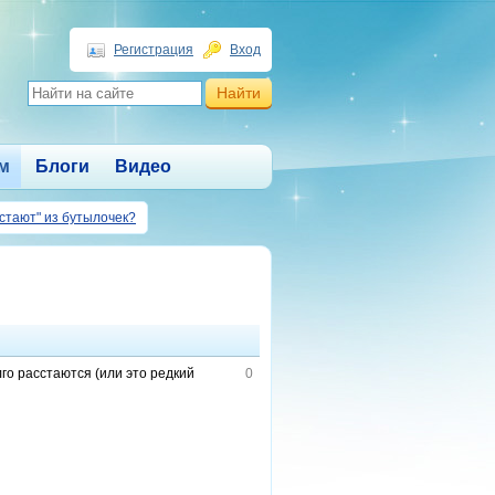
Регистрация
Вход
м
Блоги
Видео
астают" из бутылочек?
лго расстаются (или это редкий
0