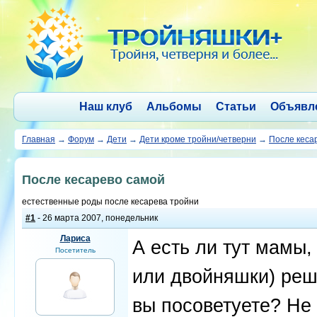
Наш клуб
Альбомы
Статьи
Объявл
Главная
→
Форум
→
Дети
→
Дети кроме тройни/четверни
→
После кеса
После кесарево самой
естественные роды после кесарева тройни
#1
- 26 марта 2007, понедельник
Лариса
А есть ли тут мамы,
Посетитель
или двойняшки) реш
вы посоветуете? Не