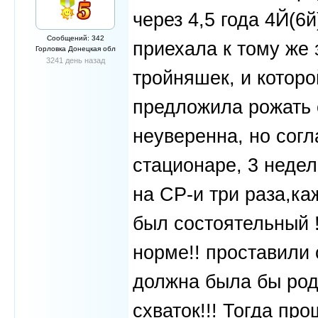
через 4,5 года 4Й(6й
Сообщений: 342
приехала к тому же 
Горловка Донецкая обл
3241 день назад
тройняшек, и котор
предложила рожать 
неуверенна, но сог
стационаре, 3 неде
на СР-и три раза,к
был состоятельный !
норме!! проставили
должна была бы роди
схваток!!! Тогда пр