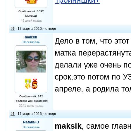
Сообщений: 6692
Мытищи
45 дней назад
#5
- 17 марта 2016, четверг
maksik
Дело в том, что это
Посетитель
матка перерастянут
делали уже очень по
срок,это потом по У
апреле, а родила то
Сообщений: 342
Горловка Донецкая обл
3241 день назад
#6
- 17 марта 2016, четверг
Natalia+3
maksik
, самое глав
Посетитель