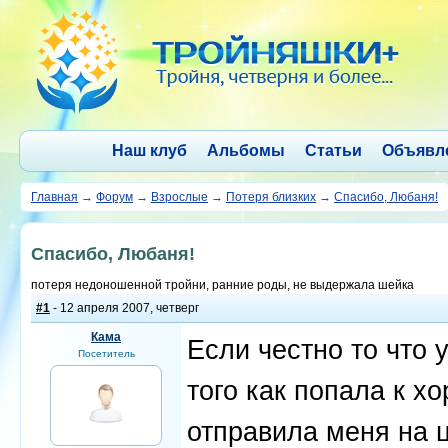
Наш клуб
Альбомы
Статьи
Объявл
Главная
→
Форум
→
Взрослые
→
Потеря близких
→
Спасибо, Любаня!
Спасибо, Любаня!
потеря недоношенной тройни, ранние роды, не выдержала шейка
#1
- 12 апреля 2007, четверг
Кама
Если честно то что 
Посетитель
того как попала к х
отправила меня на ц