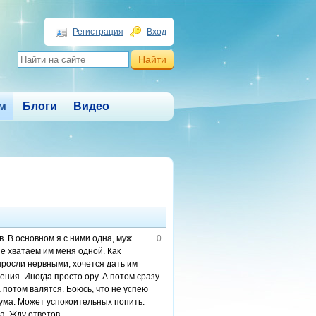
Регистрация
Вход
м
Блоги
Видео
. В основном я с ними одна, муж
0
не хватаем им меня одной. Как
выросли нервными, хочется дать им
ния. Иногда просто ору. А потом сразу
 потом валятся. Боюсь, что не успею
 ума. Может успокоительных попить.
а. Жду ответов.