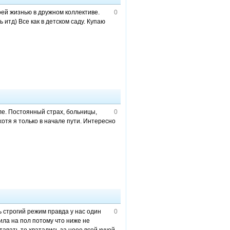
оей жизнью в дружном коллективе.
0
итд) Все как в детском саду. Купаю
еле. Постоянный страх, больницы,
0
хотя я только в начале пути. Интересно
ь строгий режим правда у нас один
0
ила на пол потому что ниже не