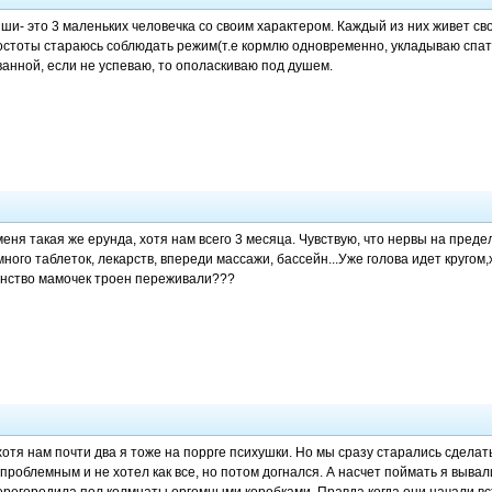
ши- это 3 маленьких человечка со своим характером. Каждый из них живет св
остоты стараюсь соблюдать режим(т.е кормлю одновременно, укладываю спать 
ванной, если не успеваю, то ополаскиваю под душем.
у меня такая же ерунда, хотя нам всего 3 месяца. Чувствую, что нервы на пред
ного таблеток, лекарств, впереди массажи, бассейн...Уже голова идет кругом,
нство мамочек троен переживали???
хотя нам почти два я тоже на поррге психушки. Но мы сразу старались сделат
проблемным и не хотел как все, но потом догнался. А насчет поймать я вывал