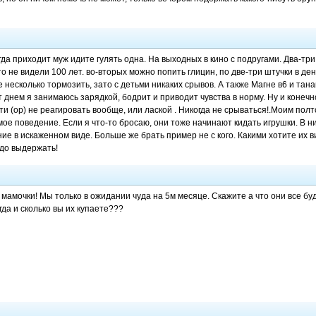
гда приходит муж идите гулять одна. На выходных в кино с подругами. Два-три
то не видели 100 лет. во-вторых можно попить глицин, по две-три штучки в де
 несколько тормозить, зато с детьми никаких срывов. А также Магне в6 и тана
т днем я занимаюсь зарядкой, бодрит и приводит чувства в норму. Ну и конеч
и (ор) не реагировать вообще, или лаской . Никогда не срываться!.Моим полто
ое поведение. Если я что-то бросаю, они тоже начинают кидать игрушки. В ни
е в искаженном виде. Больше же брать пример не с кого. Какими хотите их ви
адо выдержать!
 мамочки! Мы только в ожидании чуда на 5м месяце. Скажите а что они все б
огда и сколько вы их купаете???