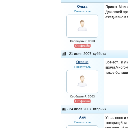
Ольга
Привет. Малы
Посетитель
Для своей пр
ежедневно в 
Сообщений: 3663
Оффлайн
#5
- 21 июля 2007, суббота
Oксана
Вот-вот... и 
Посетитель
врачи.Много-м
такое больши
Сообщений: 3663
Оффлайн
#6
- 24 июля 2007, вторник
Аня
У нас няня и 
Посетитель
товарищ был 