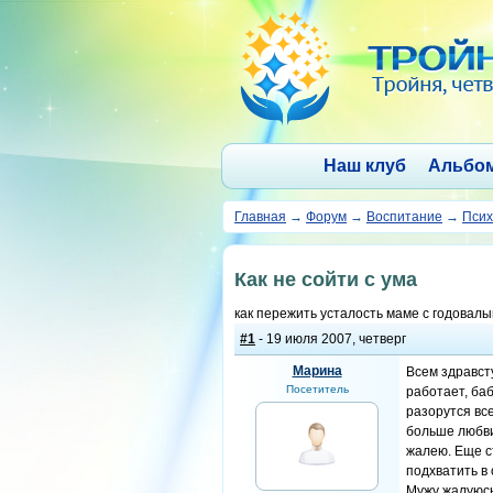
Наш клуб
Альбо
Главная
→
Форум
→
Воспитание
→
Псих
Как не сойти с ума
как пережить усталость маме с годовал
#1
- 19 июля 2007, четверг
Марина
Всем здравсту
Посетитель
работает, баб
разорутся все
больше любви
жалею. Еще с
подхватить в
Мужу жалуюсь