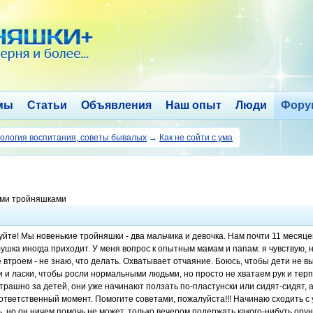
мы
Статьи
Объявления
Наш опыт
Люди
Фору
ология воспитания, советы бывалых
→
Как не сойти с ума
ыми тройняшками
йте! Мы новенькие тройняшки - два мальчика и девочка. Нам почти 11 месяцев
ушка иногда приходит. У меня вопрос к опытным мамам и папам: я чувствую, 
 втроем - не знаю, что делать. Охватывает отчаяние. Боюсь, чтобы дети не 
 и ласки, чтобы росли нормальными людьми, но просто не хватаем рук и терпе
трашно за детей, они уже начинают ползать по-пластунски или сидят-сидят, а
 ответственный момент. Помогите советами, пожалуйста!!! Начинаю сходить с
, но он ничем помочь не может, только вечером подержать какого-нибуть орун