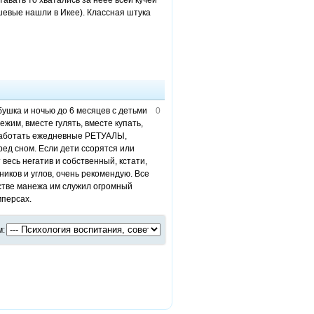
авать то хватались за неее всей кучей
ешевые нашли в Икее). Классная штука
ушка и ночью до 6 месяцев с детьми
0
ежим, вместе гулять, вместе купать,
ыработать ежедневные РЕТУАЛЫ,
ред сном. Если дети ссорятся или
 весь негатив и собственный, кстати,
ников и углов, очень рекомендую. Все
честве манежа им служил огромный
мперсах.
м: