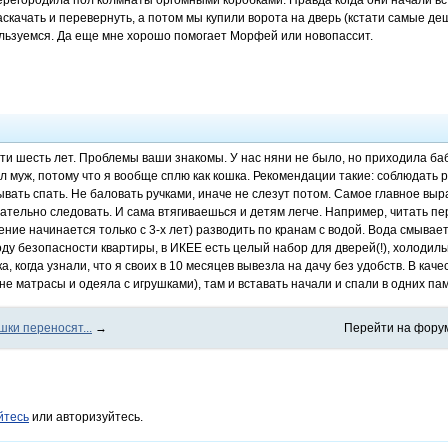
ерегородила пол колмнаты оргомными коробками. Правда когда они начали вст
аскачать и перевернуть, а потом мы купили ворота на дверь (кстати самые д
ользуемся. Да еще мне хорошо помогает Морфей или новопассит.
ти шесть лет. Проблемы ваши знакомы. У нас няни не было, но приходила баб
л муж, потому что я вообще сплю как кошка. Рекомендации такие: соблюдать р
ывать спать. Не баловать ручками, иначе не слезут потом. Самое главное в
ательно следовать. И сама втягиваешься и детям легче. Например, читать пе
ние начинается только с 3-х лет) разводить по кранам с водой. Вода смывает
ду безопасности квартиры, в ИКЕЕ есть целый набор для дверей(!), холодиль
ка, когда узнали, что я своих в 10 месяцев вывезла на дачу без удобств. В ка
не матрасы и одеяла с игрушками), там и вставать начали и спали в одних па
шки переносят...
→
Перейти на фору
йтесь
или авторизуйтесь.