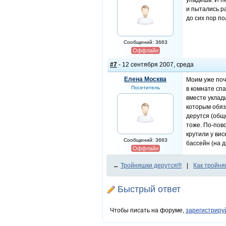
упадешь. И п
и пытались р
до сих пор п
Сообщений: 3663
Оффлайн
#7
- 12 сентября 2007, среда
Елена Москва
Моим уже поч
Посетитель
в комнате спа
вместе уклад
которым обяз
дерутся (обще
тоже. По-пово
крутили у вис
Сообщений: 3663
бассейн (на д
Оффлайн
←
Тройняшки дерутся!!!
|
Как тройня
Быстрый ответ
Чтобы писать на форуме,
зарегистриру