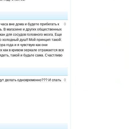
 часа вне дома и будете прибегать к
0
нь. В магазине и других общественных
кан для сосудов головного мозга. Еще
но холодный душ!! Мой принцип такой:
ра года и я чувствую как они
х как в кривом зеркале отражается все
деть, такой и будьте сама. Счастливо
удут делать одновременно??? И спать
0