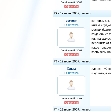
Сообщений: 3663
Оффлайн
#2
- 19 июля 2007, четверг
евгения
во-первых, ко
Посетитель
ним как будь-
местах будете
когда они спя
или на шалост
перенимают м
наше поведени
Сообщений: 3663
крепитесь. н
Оффлайн
#3
- 19 июля 2007, четверг
Ольга
Здравствуйте
Посетитель
и кушать, а к
Сообщений: 3663
Оффлайн
#4
- 19 июля 2007, четверг