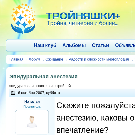
Наш клуб
Альбомы
Статьи
Объявл
Главная
→
Форум
→
Ожидание
→
Радости и сложности многоплодия
→
Эпидуральная анестезия
эпидуральная анастезия с тройней
#1
- 6 октября 2007, суббота
Наталья
Скажите пожалуйста
Посетитель
анестезию, каковы 
впечатление?