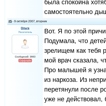
была спокойна хотя
самостоятельно дыш
#5
- 9 октября 2007, вторник
Ольга
Вот. Я по этой прич
Посетитель
Подумала, что детей
зрелищем как тебя р
Сообщений: 3663
мой врач сказала, 
Оффлайн
Про малышей я узнал
из наркоза. Из непр
перетянули после ро
уже не действовал, 