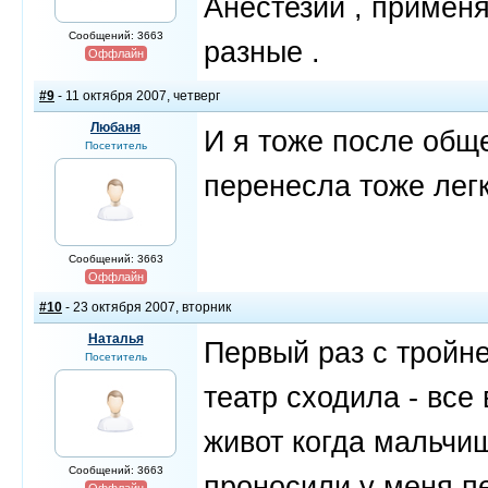
Анестезии , примен
Сообщений: 3663
разные .
Оффлайн
#9
- 11 октября 2007, четверг
Любаня
И я тоже после обще
Посетитель
перенесла тоже легк
Сообщений: 3663
Оффлайн
#10
- 23 октября 2007, вторник
Наталья
Первый раз с тройне
Посетитель
театр сходила - все
живот когда мальчиш
Сообщений: 3663
проносили у меня п