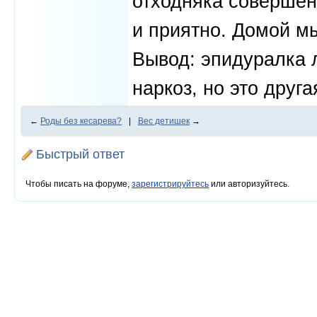
отходняка совершен
и приятно. Домой мы
Вывод: эпидуралка 
наркоз, но это друга
←
Роды без кесарева?
|
Вес детишек
→
Быстрый ответ
Чтобы писать на форуме,
зарегистрируйтесь
или авторизуйтесь.