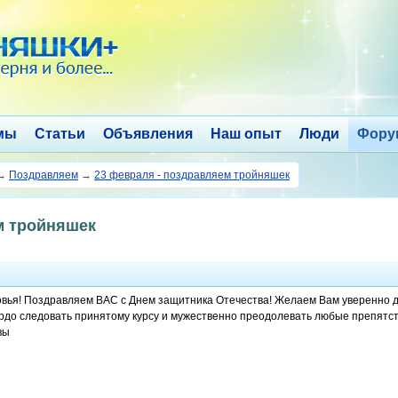
мы
Статьи
Объявления
Наш опыт
Люди
Фору
→
Поздравляем
→
23 февраля - поздравляем тройняшек
м тройняшек
вья! Поздравляем ВАС с Днем защитника Отечества! Желаем Вам уверенно д
рдо следовать принятому курсу и мужественно преодолевать любые препятстви
вы