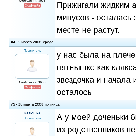
Сообщений: 3663
Прижигали жидким а
Оффлайн
минусов - осталась 
месте не растут.
#4
- 5 марта 2008, среда
Посетитель
у нас была на плече
пятнышко как клякса
звездочка и начала 
Сообщений: 3663
Оффлайн
осталось
#5
- 28 марта 2008, пятница
Катюшка
А у моей доченьки б
Посетитель
из родственников не