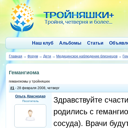
Наш клуб
Альбомы
Статьи
Объявл
Главная
→
Форум
→
Дети
→
Медицинское наблюдение близнецов
→
Ге
Гемангиома
гемангиомы у тройняшек
#1
- 28 февраля 2008, четверг
Ольга, Краснодар
Здравствуйте счасти
Посетитель
родились с геманги
сосуда). Врачи буду