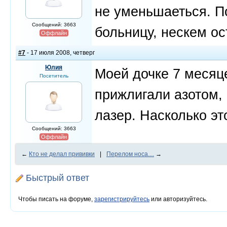
не уменьшаеться. По
Сообщений: 3663
больницу, нескем ос
Оффлайн
#7
- 17 июля 2008, четверг
Юлия
Моей дочке 7 месяце
Посетитель
прижлигали азотом, 
лазер. Насколько эт
Сообщений: 3663
Оффлайн
←
Кто не делал прививки
|
Перелом носа....
→
Быстрый ответ
Чтобы писать на форуме,
зарегистрируйтесь
или авторизуйтесь.