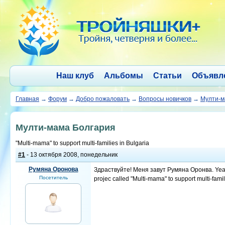
Наш клуб
Альбомы
Статьи
Объявл
Главная
→
Форум
→
Добро пожаловать
→
Вопросы новичков
→
Мулти-м
Мулти-мама Болгария
"Multi-mama" to support multi-families in Bulgaria
#1
- 13 октября 2008, понедельник
Румяна Оронова
Здраствуйте! Меня завут Румяна Оронва. Years 
Посетитель
projec called "Multi-mama" to support multi-famili