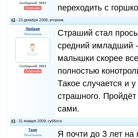
Сообщений: 3663
переходить с горшко
Оффлайн
#2
- 23 декабря 2008, вторник
Любаня
Страший стал просып
Посетитель
средний имладший - 
малышки скорее все
Сообщений: 3663
полностью конотрол
Оффлайн
Такое случается и у
страшного. Пройдёт 
сами.
#3
- 31 января 2009, суббота
Таня
Я почти до 3 лет на
Посетитель