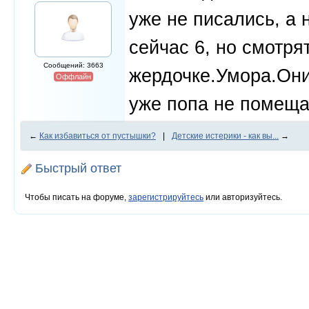
уже не писались, а 
сейчас 6, но смотря
Сообщений: 3663
жердочке.Умора.Они
Оффлайн
уже попа не помеща
←
Как избавиться от пустышки?
|
Детские истерики - как вы...
→
Быстрый ответ
Чтобы писать на форуме,
зарегистрируйтесь
или авторизуйтесь.