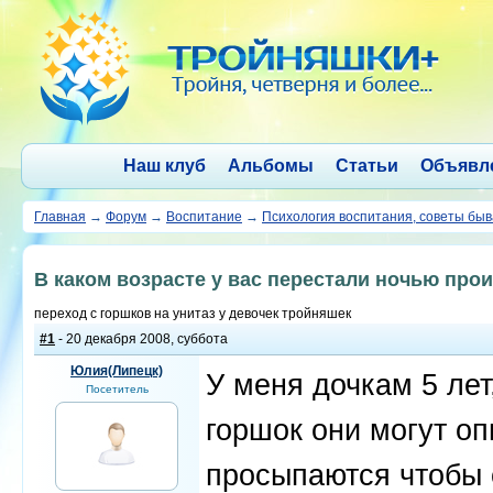
Наш клуб
Альбомы
Статьи
Объявл
Главная
→
Форум
→
Воспитание
→
Психология воспитания, советы бы
В каком возрасте у вас перестали ночью про
переход с горшков на унитаз у девочек тройняшек
#1
- 20 декабря 2008, суббота
Юлия(Липецк)
У меня дочкам 5 лет
Посетитель
горшок они могут оп
просыпаются чтобы с