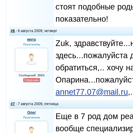
стоят подобные род
показательно!
#6
- 6 августа 2009, четверг
нюта
Zuk, здравствуйте..
Посетитель
здесь...пожалуйста 
обратиться,.. хочу 
Сообщений: 3663
Опарина...пожалуйст
Оффлайн
annet77.07@mail.ru
,
#7
- 7 августа 2009, пятница
Олег
Еще в 7 род дом ре
Посетитель
вообще специализи