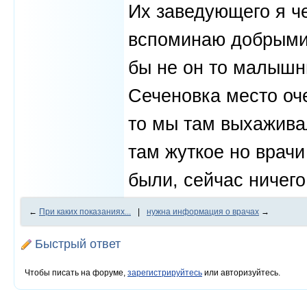
Их заведующего я ч
вспоминаю добрыми 
бы не он то малышни
Сеченовка место оч
то мы там выхажива
там жуткое но врачи
были, сейчас ничего
←
При каких показаниях...
|
нужна информация о врачах
→
Быстрый ответ
Чтобы писать на форуме,
зарегистрируйтесь
или авторизуйтесь.