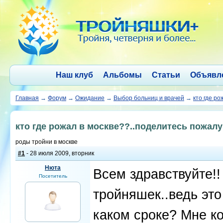
Наш клуб
Альбомы
Статьи
Объявл
Главная
→
Форум
→
Ожидание
→
Выбор больниц и врачей
→
кто где ро
кто где рожал в москве??..поделитесь пожалу
роды тройни в москве
#1
- 28 июля 2009, вторник
Нюта
Всем здравствуйте!!
Посетитель
тройняшек..ведь это
каком сроке? Мне ко