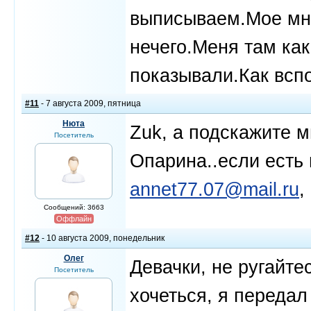
выписываем.Мое мне
нечего.Меня там как
показывали.Как всп
#11
- 7 августа 2009, пятница
Нюта
Zuk, а подскажите м
Посетитель
Опарина..если есть
annet77.07@mail.ru
,
Сообщений: 3663
Оффлайн
#12
- 10 августа 2009, понедельник
Олег
Девачки, не ругайте
Посетитель
хочеться, я переда