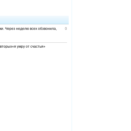
шки. Через неделю всех обзвонила,
0
вторых«я умру от счастья»