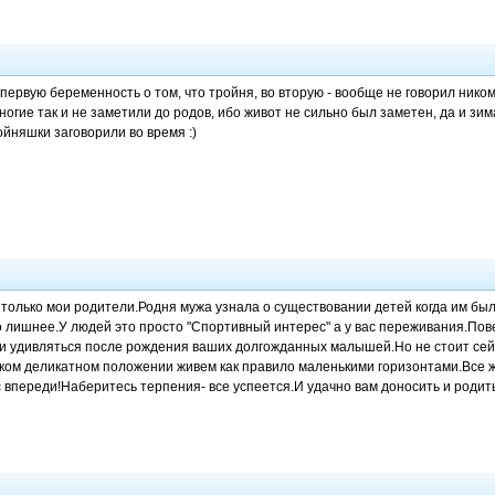
 первую беременность о том, что тройня, во вторую - вообще не говорил ником
огие так и не заметили до родов, ибо живот не сильно был заметен, да и зим
ойняшки заговорили во время :)
 только мои родители.Родня мужа узнала о существовании детей когда им был 
о лишнее.У людей это просто "Спортивный интерес" а у вас переживания.Пове
 и удивляться после рождения ваших долгожданных малышей.Но не стоит сейч
аком деликатном положении живем как правило маленькими горизонтами.Все 
с впереди!Наберитесь терпения- все успеется.И удачно вам доносить и роди