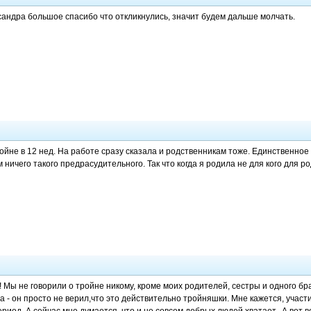
андра большое спасибо что откликнулись, значит будем дальше молчать.
ойне в 12 нед. На работе сразу сказала и родственникам тоже. Единственное 
м ничего такого предрасудительного. Так что когда я родила не для кого для
 Мы не говорили о тройне никому, кроме моих родителей, сестры и одного бра
а - он просто не верил,что это действительно тройняшки. Мне кажется, участ