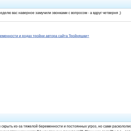
еделю вас наверное замучили звонками с вопросом - а вдруг четверня ;)
ременности и родах тройни автора сайта Тройняшки+
и скрыть из-за тяжелой беременности и постоянных угроз, но сами раскололи