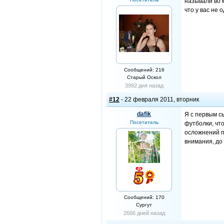
называли во м
что у вас не 
Сообщений: 216
Старый Оскол
3992 дня назад
#12
- 22 февраля 2011, вторник
dafik
Я с первым с
Посетитель
футболки, чт
осложнений п
внимания, до
Сообщений: 170
Сургут
2666 дней назад