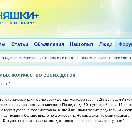
мы
Статьи
Объявления
Наш опыт
Люди
Фору
зарождения близнецов
→
Скрывали ли Вы от знакомых количество своих дето
мых количество своих деток
верню?
Вы от знакомых количество своих деток? Мы ждем тройню /25-26 неделя/и хо
ешили не расказывать о количестве.Правда я до 50 кг уже прибавила 17, но к
 с мужем уверено говорим:"точно не двойня". Знают только родители, мы когда
 нас , решили больше никого не шокировать. Но слышала,что если скрывать т
ь. Кто уже на своем опыте может дать совет правильно ли мы поступаем?