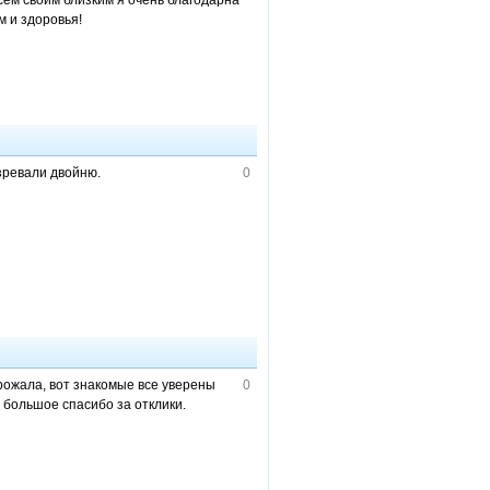
всем своим близким я очень благодарна
м и здоровья!
озревали двойню.
0
 рожала, вот знакомые все уверены
0
 большое спасибо за отклики.