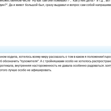
ножественном числе "Ну как там они поживают?", "Как у них дела?" и т.д. , вот
один?". Да и живот большой был, сразу выдавал и вопрос сам собой напрашив
ыном ходила, хотелось всему миру рассказать о том в каком я положении!:rup
об обозначить "пузожителя". А с тройняшками особо не хотелось распростран
ротекала, внутренняя настороженность не давала особенно радоваться.:sor
 этого лучше особо не афишировать.