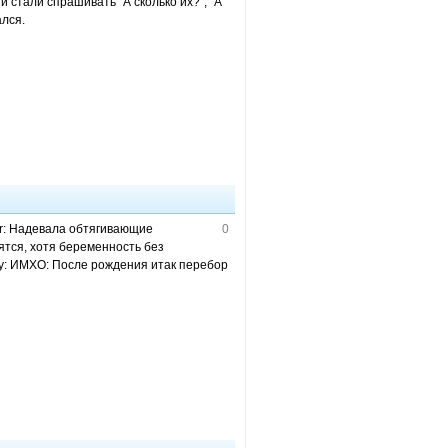
 и стали спрашивать "А сколько их?", "А
ался.
or: Надевала обтягивающие
0
ятся, хотя беременность без
ry: ИМХО: После рождения итак перебор