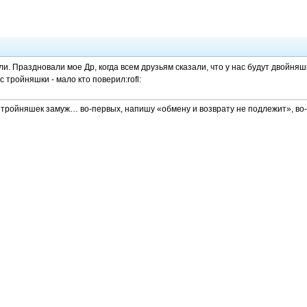
и. Праздновали мое Др, когда всем друзьям сказали, что у нас будут двойня
ас тройняшки - мало кто поверил:rofl:
м тройняшек замуж… во-первых, напишу «обмену и возврату не подлежит», во-