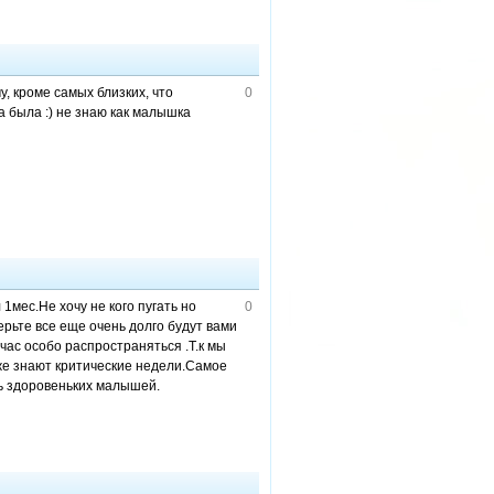
у, кроме самых близких, что
0
а была :) не знаю как малышка
1мес.Не хочу не кого пугать но
0
рьте все еще очень долго будут вами
ас особо распространяться .Т.к мы
же знают критические недели.Самое
ть здоровеньких малышей.