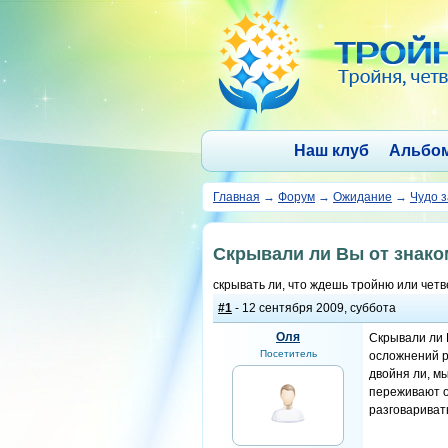
Наш клуб
Альбо
Главная
→
Форум
→
Ожидание
→
Чудо 
Скрывали ли Вы от знако
скрывать ли, что ждешь тройню или чет
#1
- 12 сентября 2009, суббота
Оля
Скрывали ли 
Посетитель
осложнений р
двойня ли, мы
переживают о
разговариват