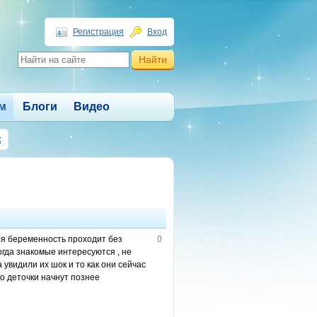
Регистрация
Вход
м
Блоги
Видео
к
тя беременность проходит без
0
огда знакомые интересуются , не
 увидили их шок и то как они сейчас
о деточки начнут познее