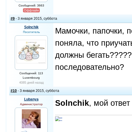
Сообщений: 3663
Оффлайн
#9
- 3 января 2015, суббота
Solnchik
Мамочки, папочки, 
Посетитель
поняла, что приучат
должны бегать?????
последовательно?
Сообщений: 113
Luxembourg
4085 дней назад
#10
- 3 января 2015, суббота
Lubanya
Solnchik
, мой отве
Администратор