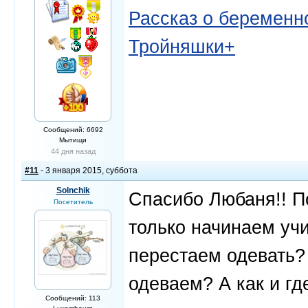
Рассказ о беременно
Тройняшки+
Сообщений: 6692
Мытищи
44 дня назад
#11
- 3 января 2015, суббота
Solnchik
Спасибо Любаня!! По
Посетитель
только начинаем учи
перестаем одевать?
одеваем? А как и гд
Сообщений: 113