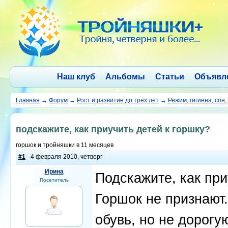
Наш клуб
Альбомы
Статьи
Объявл
Главная
→
Форум
→
Рост и развитие до трёх лет
→
Режим, гигиена, сон,
подскажите, как приучить детей к горшку?
горшок и тройняшки в 11 месяцев
#1
- 4 февраля 2010, четверг
Ирина
Подскажите, как при
Посетитель
Горшок не признают.
обувь, но не дорогу