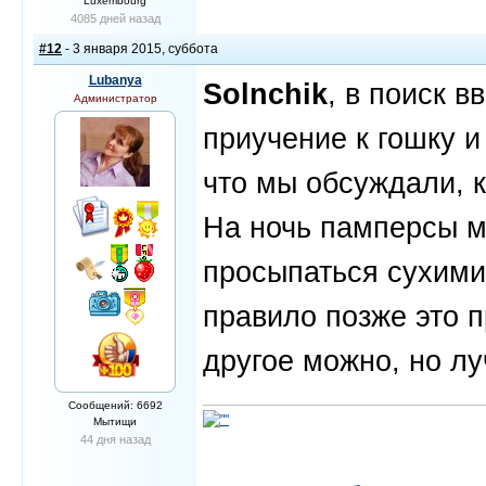
Luxembourg
4085 дней назад
#12
- 3 января 2015, суббота
Lubanya
Solnchik
, в поиск в
Администратор
приучение к гошку и 
что мы обсуждали, к
На ночь памперсы мо
просыпаться сухими,
правило позже это п
другое можно, но л
Сообщений: 6692
Мытищи
44 дня назад