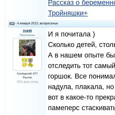
Рассказ о беременно
Тройняшки+
#13
- 4 января 2015, воскресенье
AnkiN
И я почитала )
Посетитель
Сколько детей, столь
А в нашем опыте был
отследить тот самый
Сообщений: 877
горшок. Все понимал
Реутов
3051 день назад
надула, плакала, но
вот в какое-то прек
памеперс стаскивать