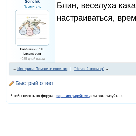
Solnchik
Блин, веселуха кака
Посетитель
настраиваться, врем
Сообщений: 113
Luxembourg
4085 дней назад
←
Истерики. Помогите советом
|
"Ночной кошмар"
→
Быстрый ответ
Чтобы писать на форуме,
зарегистрируйтесь
или авторизуйтесь.